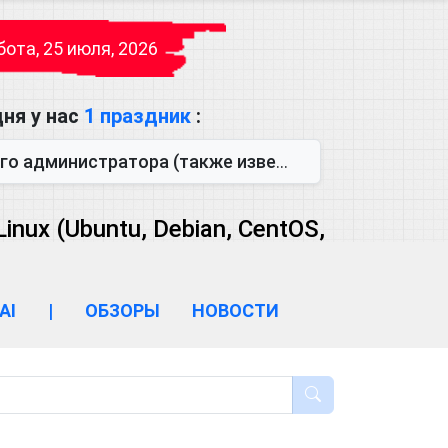
ота, 25 июля, 2026
ня у нас
1 праздник
:
также известен как День сисадмина) — праздник, который отмечается...
ux (Ubuntu, Debian, CentOS,
AI
|
ОБЗОРЫ
НОВОСТИ