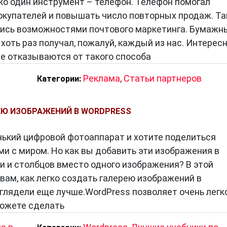
ко один инструмент – телефон. Телефон помогал
окупателей и повышать число повторных продаж. Т
лись возможностями почтового маркетинга. Бумажн
ть раз получал, пожалуй, каждый из нас. Интересн
 не отказываются от такого способа
еобходимо выполнить следующие шаги:
Реклама
,
Статьи партнеров
Категории:
тьи должна быть актуальной и интересной для целев
ЕЮ ИЗОБРАЖЕНИЙ В WORDPRESS
ия статьи необходимо собрать информацию о продук
 можно получить у партнера, из его рекламных
енький цифровой фотоаппарат и хотите поделиться
ков.
и с миром. Но как вы добавить эти изображения в
ыть написана в соответствии с правилами русского
и и столбцов вместо одного изображения? В этой
ом она будет опубликована.
вам, как легко создать галерею изображений в
 того, как статья будет написана, необходимо отправ
глядели еще лучше.WordPress позволяет очень легк
можете сделать