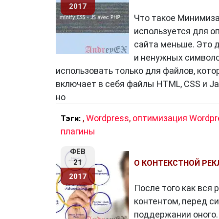
2017
Что такое Минимиза
используется для о
Заключение
сайта меньше. Это 
Статьи партнеров
— это эффективный
и ненужных символо
узнаваемость бренда и улучшить SEO с
использовать только для файлов, кото
для продвижения своего бизнеса, обяз
включает в себя файлы HTML, CSS и J
использования.
но
,
Wordpress
,
оптимизация Wordpr
Тэги:
плагины
ФЕВ
21
О КОНТЕКСТНОЙ РЕ
2017
После того как вся
контентом, перед с
поддержании оного.