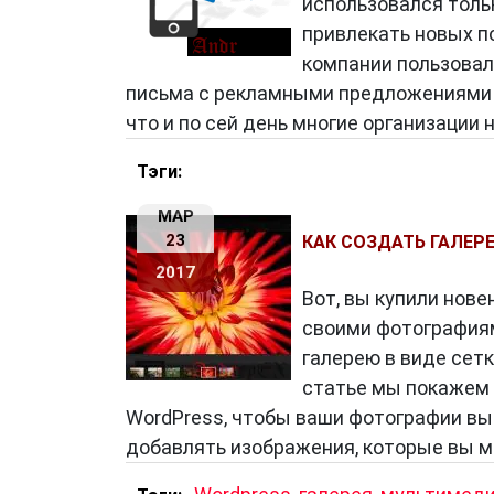
использовался толь
вовлеченности аудитории.
привлекать новых п
компании пользова
письма с рекламными предложениями хо
Как написать статью партнера?
что и по сей день многие организации
Чтобы написать статью партнера, н
Тэги:
Определить тему статьи
. Тема ста
МАР
аудитории.
23
КАК СОЗДАТЬ ГАЛЕР
Собрать информацию
. Для написан
2017
или услуге партнера. Эту информацию
Вот, вы купили нов
материалов или из открытых источни
своими фотографиям
Написать статью
. Статья должна б
галерею в виде сетк
языка и стилистикой сайта, на котор
статье мы покажем 
Отправить статью партнеру
. После
WordPress, чтобы ваши фотографии вы
ее партнеру для согласования.
добавлять изображения, которые вы 