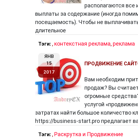
располагаются все 
выплаты за содержание (иногда поми
посещаемость). Чтобы не выплачивать
длительное
,
контекстная реклама
,
реклама
Тэги:
ЯНВ
15
ПРОДВИЖЕНИЕ САЙТО
2017
Вам необходим прит
продаж? Вы считаете
огромные средства?
услугой «продвижен
затратах найти большое количество к
https://business-start.pro предлагает
,
Раскрутка и Продвижение
Тэги: