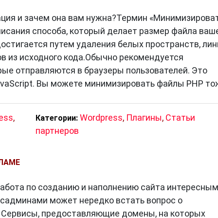
ция и зачем она вам нужна?Термин «Минимизирова
писания способа, который делает размер файла ваш
достигается путем удаления белых пространств, лин
 способ привлечь новую аудиторию, повысить
в из исходного кода.Обычно рекомендуется
айта. Если вы хотите использовать статьи партнеро
рые отправляются в браузеры пользователей. Это
ательно ознакомьтесь с правилами их написания и
avaScript. Вы можете минимизировать файлы PHP то
ess
,
Wordpress
,
Плагины
,
Статьи
Категории:
партнеров
КЛАМЕ
 работа по созданию и наполнению сайта интересны
исадминами может нередко встать вопрос о
 Сервисы, предоставляющие домены, на которых