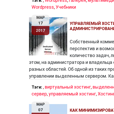
,
Wordpress
,
галерея
,
мультимеди
Тэги:
Как использовать статьи партне
Wordpress
,
Учебники
Статьи партнеров
можно использоват
МАР
17
УПРАВЛЯЕМЫЙ ХОСТИ
Публиковать статьи партнеров на гл
АДМИНИСТРИРОВАНИ
2017
тематике статей.
Рассылать статьи партнеров по элек
Собственный коммер
Публиковать статьи партнеров в соц
перспектив и возмо
Используйте статьи партнеров в рек
количество задач, 
этом, на администратора и владельца
разных областей. Об одной из таких пр
Преимущества использования ст
управлении выделенным сервером. Как
Статьи партнеров имеют следующие
,
виртуальный хостинг
,
выделен
Тэги:
Позволяют привлечь новую аудитор
сервер
,
управляемый хостинг
,
Хостин
Повышают узнаваемость бренда.
МАР
Повышают доверие к бренду.
07
КАК МИНИМИЗИРОВАТ
Помогаю улучшить SEO сайта.