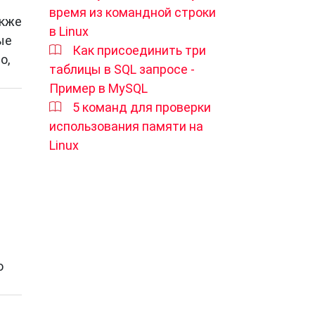
время из командной строки
акже
в Linux
ые
Как присоединить три
о,
таблицы в SQL запросе -
Пример в MySQL
5 команд для проверки
ой
использования памяти на
Linux
те
ить
о