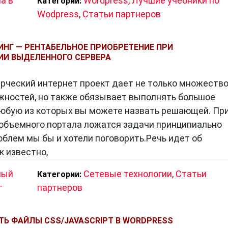
а в
Wordpress
,
Лучшие учебники по
Категории:
ров?
Wodpress
,
Статьи партнеров
ь по-разному. Вот несколько идей:
НГ — РЕНТАБЕЛЬНОЕ ПРИОБРЕТЕНИЕ ПРИ
авной странице сайта или в разделах, посвященных
И ВЫДЕЛЕННОГО СЕРВЕРА
тронной почте подписчикам.
ческий интернет проект дает не только множеств
иальных сетях.
жностей, но также обязывает выполнять большое
ламных кампаниях.
любую из которых вы можете назвать решающей. Пр
 объемного портала ложатся задачи принципиально
облем мы бы и хотели поговорить.Речь идет об
атей партнеров
 известно,
 преимущества:
ный
Сетевые технологии
,
Статьи
Категории:
ию.
г
партнеров
Ь ФАЙЛЫ CSS/JAVASCRIPT В WORDPRESS