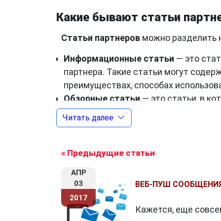
Какие бывают статьи партн
Статьи партнеров
можно разделить н
Информационные статьи
— это стат
партнера. Такие статьи могут содер
преимуществах, способах использован
Обзорные статьи
— это статьи, в к
услуге. Такие статьи могут быть нап
Читать далее
Сравнительные статьи
— это статьи
услуг от разных партнеров. Такие ст
хотят выбрать подходящий продукт и
« Предыдущие статьи
Инструкционные статьи
— это стать
АПР
или услугой партнера. Такие статьи 
03
ВЕБ-ПУШ СООБЩЕНИЯ
начать использовать продукт или усл
2017
Конкурсные статьи
— это статьи, в 
Кажется, еще совсе
статьи могут быть полезны для при