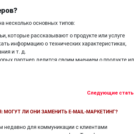
еров?
а несколько основных типов:
ьи, которые рассказывают о продукте или услуге
жать информацию о технических характеристиках,
ия и т. д.
оторых партнер делится своим мнением о продукте и
исаны в формате рецензии, обзора или личного опыта
, в которых сравниваются несколько продуктов или
атьи могут быть полезны для посетителей, которые
ли услугу.
Следующие стать
и, которые рассказывают, как пользоваться продук
могут быть полезны для посетителей, которые хотят
: МОГУТ ЛИ ОНИ ЗАМЕНИТЬ E-MAIL-МАРКЕТИНГ?
угу.
которых партнер проводит конкурс или розыгрыш. Та
м недавно для коммуникации с клиентами
влечения новых посетителей и повышения