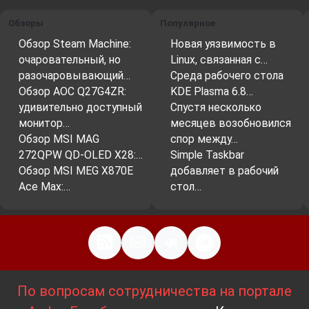
Обзоры
Популярное
Обзор Steam Machine:
Новая уязвимость в
очаровательный, но
Linux, связанная с…
разочаровывающий…
Среда рабочего стола
Обзор AOC Q27G4ZR:
KDE Plasma 6.8…
удивительно доступный
Спустя несколько
монитор…
месяцев возобновился
Обзор MSI MAG
спор между…
272QPW QD-OLED X28:…
Simple Taskbar
Обзор MSI MEG X870E
добавляет в рабочий
Ace Max:…
стол…
По вопросам сотрудничества на портале