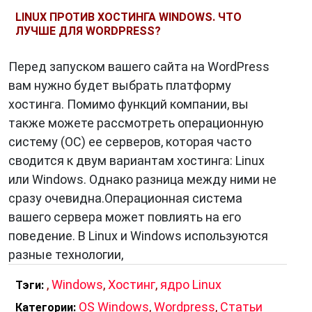
предприняла попытку объединить лучшие
LINUX ПРОТИВ ХОСТИНГА WINDOWS. ЧТО
элементы предыдущих версий. Она включает
ЛУЧШЕ ДЛЯ WORDPRESS?
в себя знакомое меню «Пуск», однако также
поддерживает плиточный интерфейс для
Перед запуском вашего сайта на WordPress
совместимости с разнообразными
вам нужно будет выбрать платформу
устройствами. Windows 10 также получает
хостинга. Помимо функций компании, вы
регулярные обновления функций, что
также можете рассмотреть операционную
позволяет улучшать систему и добавлять
систему (ОС) ее серверов, которая часто
новые возможности.
сводится к двум вариантам хостинга: Linux
или Windows. Однако разница между ними не
Одной из важных характеристик
Windows
сразу очевидна.Операционная система
является ее богатый выбор программного
вашего сервера может повлиять на его
обеспечения. Microsoft Office, Adobe
поведение. В Linux и Windows используются
Photoshop, игры, браузеры — множество
разные технологии,
приложений поддерживается под Windows.
Благодаря этому она остается популярной
,
Windows
,
Хостинг
,
ядро Linux
Тэги:
среди разнообразных категорий
OS Windows
,
Wordpress
,
Статьи
Категории: