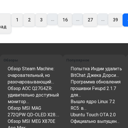
...
...
...
1
2
3
16
27
39
зад
Обзоры
Популярное
Обзор Steam Machine:
Попытка Индии удалить
очаровательный, но
BitChat Джека Дорси…
разочаровывающий…
Программа обновления
Обзор AOC Q27G4ZR:
прошивки Fwupd 2.1.7
удивительно доступный
для…
монитор…
Вышло ядро ​​Linux 7.2
Обзор MSI MAG
RC5: в…
272QPW QD-OLED X28:…
Ubuntu Touch OTA 2.0
Обзор MSI MEG X870E
Официально выпущен…
Ace Max:…