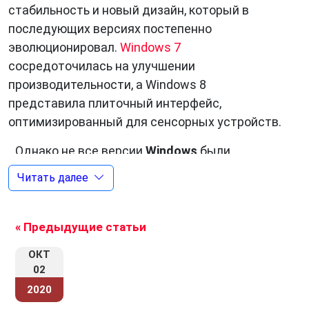
стабильность и новый дизайн, который в
последующих версиях постепенно
эволюционировал.
Windows 7
сосредоточилась на улучшении
производительности, а Windows 8
представила плиточный интерфейс,
оптимизированный для сенсорных устройств.
Однако не все версии
Windows
были
одинаково успешными. Windows Vista стала
Читать далее
объектом критики из-за проблем
совместимости и производительности. А
Windows 8 столкнулась с негодованием
« Предыдущие статьи
пользователей из-за резкой смены
ОКТ
интерфейса.
02
2020
С выпуском
Windows 10
Microsoft