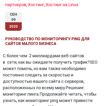
пользователей — от студентов до
партнеров
,
Хостинг
,
Хостинг на Linux
профессионалов.
СЕН
С развитием технологий
Windows
также
09
стала более безопасной. Встроенный
2020
антивирус Windows Defender обеспечивает
базовую защиту от вредоносных программ, а
РУКОВОДСТВО ПО МОНИТОРИНГУ PING ДЛЯ
система шифрования данных помогает
САЙТОВ МАЛОГО БИЗНЕСА
защитить конфиденциальную информацию.
С более чем 2 миллиардами веб-сайтов
В целом,
Windows
остается значимой
в сети, как вы ожидаете получить трафик?SEO
операционной системой, формирующей
может помочь, но вам также необходимо
информационное общество. Ее разнообразие,
постоянно следить за скоростью и
пользовательская дружелюбность и
доступностью вашего сайта с серверов,
поддержка обширной экосистемы
расположенных по всему миру.Решение:
приложений продолжают привлекать
мониторинг пинга.Продолжайте читать, чтобы
миллионы пользователей по всему миру.
узнать, как мониторинг ping может привести