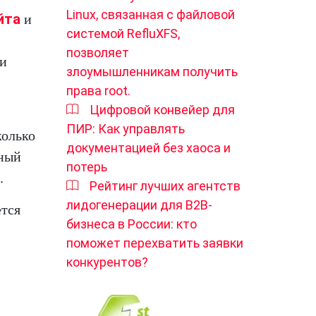
Linux, связанная с файловой
йта
и
системой RefluXFS,
позволяет
ии
злоумышленникам получить
права root.
Цифровой конвейер для
ПИР: Как управлять
колько
документацией без хаоса и
ьный
потерь
.
Рейтинг лучших агентств
лидогенерации для B2B-
ется
бизнеса в России: кто
поможет перехватить заявки
конкурентов?