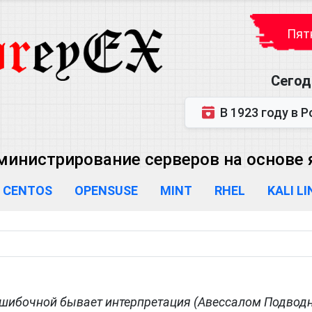
Пятн
Сегод
В 1923 году в Ростове-на-Дону р
министрирование серверов на основе яд
CENTOS
OPENSUSE
MINT
RHEL
KALI L
Ошибочной бывает интерпретация (Авессалом Подвод