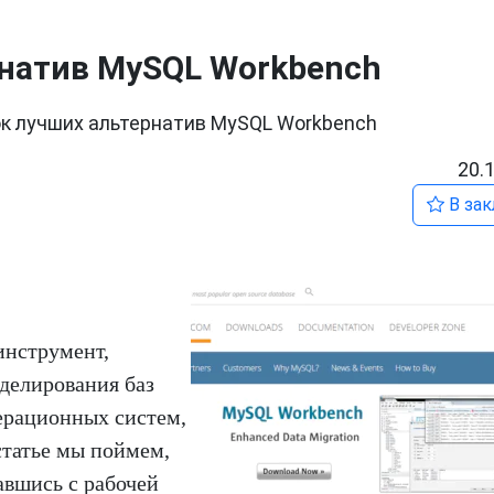
натив MySQL Workbench
к лучших альтернатив MySQL Workbench
20.
В зак
инструмент,
делирования баз
ерационных систем,
статье мы поймем,
авшись с рабочей