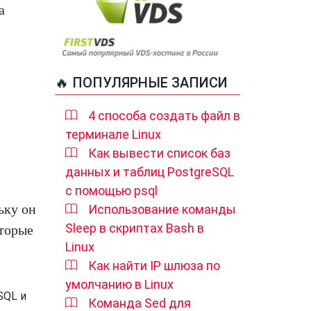
а
🔥 ПОПУЛЯРНЫЕ ЗАПИСИ
4 способа создать файл в
терминале Linux
Как вывести список баз
данных и таблиц PostgreSQL
с помощью psql
ьку он
Использование команды
Sleep в скриптах Bash в
оторые
Linux
Как найти IP шлюза по
умолчанию в Linux
SQL и
Команда Sed для