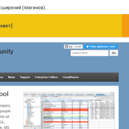
сширений (плагинов)
Совет]