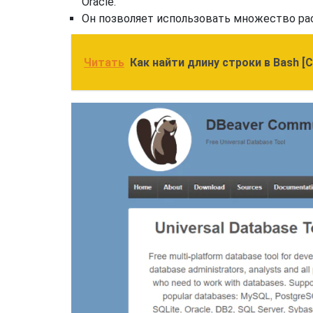
Oracle.
Он позволяет использовать множество ра
Читать
Как найти длину строки в Bash [