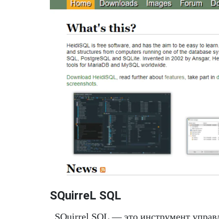
SQuirreL SQL
SQuirrel SQL — это инструмент управ