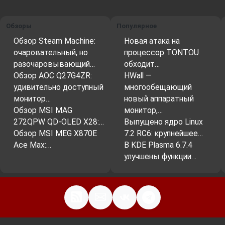
Обзоры
Популярное
Обзор Steam Machine:
Новая атака на
очаровательный, но
процессор TONTOU
разочаровывающий…
обходит…
Обзор AOC Q27G4ZR:
HWall —
удивительно доступный
многообещающий
монитор…
новый аппаратный
Обзор MSI MAG
монитор,…
272QPW QD-OLED X28:…
Выпущено ядро Linux
Обзор MSI MEG X870E
7.2 RC6: крупнейшее…
Ace Max:…
В KDE Plasma 6.7.4
улучшены функции…