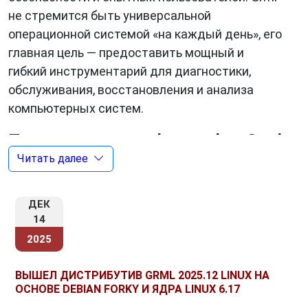
не стремится быть универсальной
операционной системой «на каждый день», его
главная цель — предоставить мощный и
гибкий инструментарий для диагностики,
обслуживания, восстановления и анализа
компьютерных систем.
Происхождение и философия Grml
Читать далее
Grml появился в начале 2000-х годов как
проект, ориентированный на практические
ДЕК
задачи администрирования Linux-систем. В
14
основе дистрибутива лежит
Debian
GNU/Linux
,
2025
что обеспечивает стабильность,
предсказуемость и доступ к обширной
ВЫШЕЛ ДИСТРИБУТИВ GRML 2025.12 LINUX НА
экосистеме пакетов.
ОСНОВЕ DEBIAN FORKY И ЯДРА LINUX 6.17