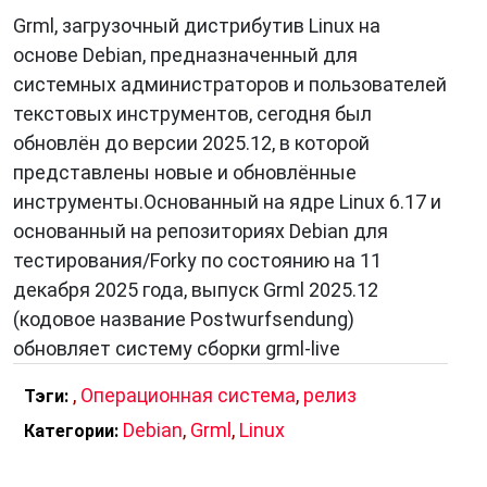
Философия Grml строится вокруг нескольких
Grml, загрузочный дистрибутив Linux на
ключевых принципов:
основе Debian, предназначенный для
максимальная функциональность «из
системных администраторов и пользователей
коробки»;
текстовых инструментов, сегодня был
ориентация на работу из Live-среды без
обновлён до версии 2025.12, в которой
установки;
представлены новые и обновлённые
упор на консольные инструменты и
инструменты.Основанный на ядре Linux 6.17 и
автоматизацию;
основанный на репозиториях Debian для
высокая степень контроля над системой.
тестирования/Forky по состоянию на 11
декабря 2025 года, выпуск Grml 2025.12
Grml разрабатывается с учётом реальных
(кодовое название Postwurfsendung)
сценариев работы администраторов:
обновляет систему сборки grml-live
аварийное восстановление, анализ дисков,
работа с сетями, исправление загрузчиков и
,
Операционная система
,
релиз
Тэги:
диагностика проблем.
Debian
,
Grml
,
Linux
Категории:
Формат Live-дистрибутива