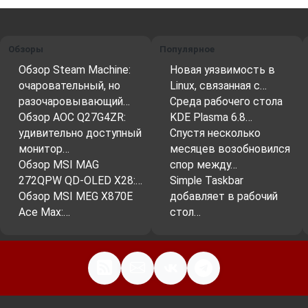
Одной из ключевых особенностей Grml
является его формат
Live Linux
. Это означает,
что система может быть загружена:
Обзоры
Популярное
Обзор Steam Machine:
Новая уязвимость в
с USB-накопителя;
очаровательный, но
Linux, связанная с…
с DVD-диска;
разочаровывающий…
Среда рабочего стола
по сети (PXE-загрузка).
Обзор AOC Q27G4ZR:
KDE Plasma 6.8…
удивительно доступный
Спустя несколько
При этом установка на жёсткий диск не
монитор…
месяцев возобновился
является обязательной. Пользователь
Обзор MSI MAG
спор между…
получает полноценную рабочую среду,
272QPW QD-OLED X28:…
Simple Taskbar
работающую в оперативной памяти, что
Обзор MSI MEG X870E
добавляет в рабочий
Ace Max:…
стол…
особенно важно при восстановлении
повреждённых систем или работе с чужим
оборудованием.
Основные области применения