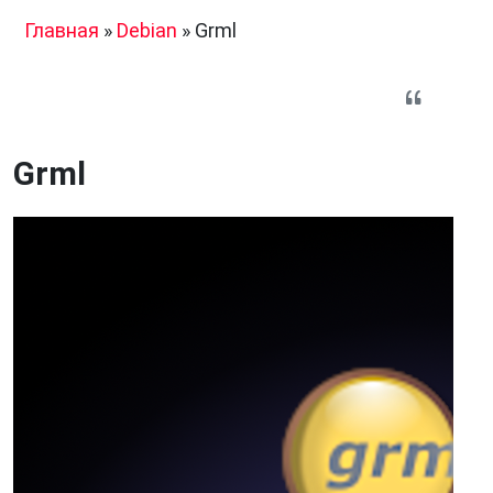
Главная
»
Debian
»
Grml
Grml