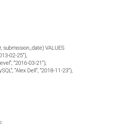
hor, submission_date) VALUES

13-02-25"),

l", "2016-03-21"), 

, "Alex Dell", "2018-11-23"),

: