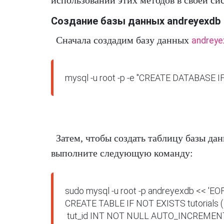
использовании этих методов в своей си
Создание базы данных andreyexdb
Сначала создадим базу данных
andreye
mysql -u root -p -e "CREATE DATABASE 
Затем, чтобы создать таблицу базы д
выполните следующую команду:
sudo mysql -u root -p andreyexdb << 'EOF'
CREATE TABLE IF NOT EXISTS tutorials (

 tut_id INT NOT NULL AUTO_INCREMENT,
