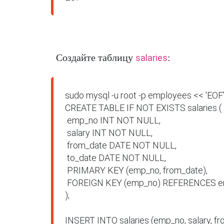
Создайте таблицу
:
salaries
sudo mysql -u root -p employees << 'EOF'
CREATE TABLE IF NOT EXISTS salaries (

 emp_no INT NOT NULL,

 salary INT NOT NULL,

 from_date DATE NOT NULL,

 to_date DATE NOT NULL,

 PRIMARY KEY (emp_no, from_date),

 FOREIGN KEY (emp_no) REFERENCES employees(emp_no) ON DELETE CASCADE

);

INSERT INTO salaries (emp_no, salary, f