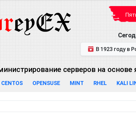
Пятн
Сегод
В 1923 году в Ростове-на-Дону р
министрирование серверов на основе яд
CENTOS
OPENSUSE
MINT
RHEL
KALI L