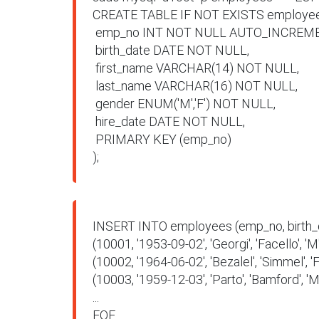
CREATE TABLE IF NOT EXISTS employees
 emp_no INT NOT NULL AUTO_INCREMENT,

 birth_date DATE NOT NULL,

 first_name VARCHAR(14) NOT NULL,

 last_name VARCHAR(16) NOT NULL,

 gender ENUM('M','F') NOT NULL,

 hire_date DATE NOT NULL,

 PRIMARY KEY (emp_no)

);
INSERT INTO employees (emp_no, birth_da
(10001, '1953-09-02', 'Georgi', 'Facello', 'M'
(10002, '1964-06-02', 'Bezalel', 'Simmel', 'F'
(10003, '1959-12-03', 'Parto', 'Bamford', 'M'
...

EOF