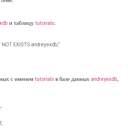
стеме.
и таблицу
:
xdb
tutorials
IF NOT EXISTS andreyexdb;"
анных с именем
в базе данных
,
tutorials
andreyexdb

