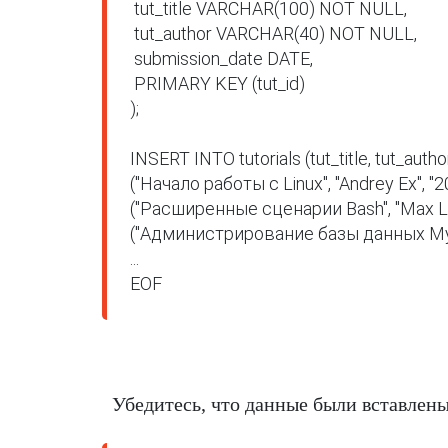
 tut_title VARCHAR(100) NOT NULL,

 tut_author VARCHAR(40) NOT NULL,

 submission_date DATE,

 PRIMARY KEY (tut_id)

);

INSERT INTO tutorials (tut_title, tut_aut
("Начало работы с Linux", "Andrey Ex", "20
("Расширенные сценарии Bash", "Max Leve
("Администрирование базы данных MySQL"
...

Убедитесь, что данные были вставлены