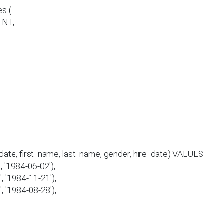
 (

te, first_name, last_name, gender, hire_date) VALUES

, '1984-06-02'),

, '1984-11-21'),

, '1984-08-28'),
