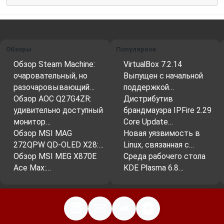
Обзоры
Популярное
Обзор Steam Machine:
VirtualBox 7.2.14
очаровательный, но
Выпущен с начальной
разочаровывающий…
поддержкой…
Обзор AOC Q27G4ZR:
Дистрибутив
удивительно доступный
брандмауэра IPFire 2.29
монитор…
Core Update…
Обзор MSI MAG
Новая уязвимость в
272QPW QD-OLED X28:…
Linux, связанная с…
Обзор MSI MEG X870E
Среда рабочего стола
Ace Max:…
KDE Plasma 6.8…