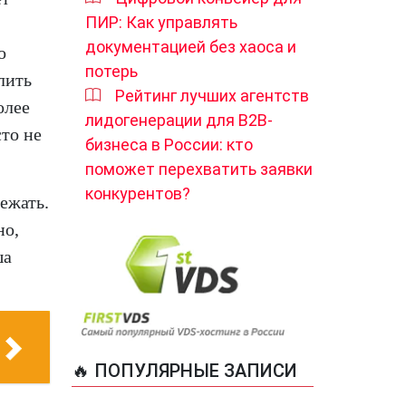
ПИР: Как управлять
документацией без хаоса и
о
потерь
лить
Рейтинг лучших агентств
олее
лидогенерации для B2B-
то не
бизнеса в России: кто
поможет перехватить заявки
конкурентов?
ежать.
но,
ша
🔥 ПОПУЛЯРНЫЕ ЗАПИСИ