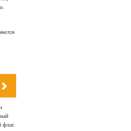
о.
вляются
н
орый
 флаг.