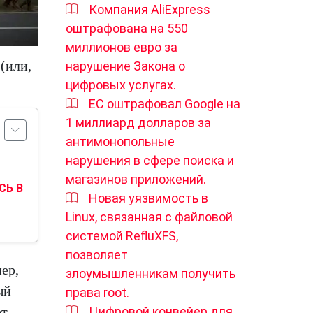
Компания AliExpress
оштрафована на 550
миллионов евро за
(или,
нарушение Закона о
цифровых услугах.
ЕС оштрафовал Google на
1 миллиард долларов за
антимонопольные
нарушения в сфере поиска и
магазинов приложений.
СЬ В
Новая уязвимость в
Linux, связанная с файловой
системой RefluXFS,
позволяет
ер,
злоумышленникам получить
ый
права root.
ет
Цифровой конвейер для