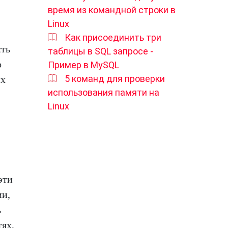
время из командной строки в
Linux
Как присоединить три
сть
таблицы в SQL запросе -
о
Пример в MySQL
5 команд для проверки
их
использования памяти на
Linux
эти
ии,
ь
тях,