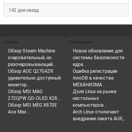
142 дня назад
Обзоры
Популярное
Обзор Steam Machine:
Новое обновление для
очаровательный, но
системы безопасности
разочаровывающий…
ядра…
Обзор AOC Q27G4ZR:
Ошибка регистрации
удивительно доступный
InnoDB в качестве
монитор…
МЕХАНИЗМА…
Обзор MSI MAG
Доля Linux на рынке
272QPW QD-OLED X28:…
настольных
Обзор MSI MEG X870E
компьютеров…
Ace Max:…
Arch Linux отключает
внедрение пакета AUR,…