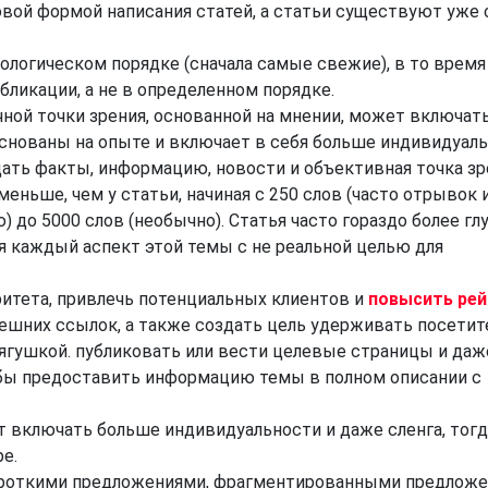
овой формой написания статей, а статьи существуют уже 
ологическом порядке (сначала самые свежие), в то время
бликации, а не в определенном порядке.
ичной точки зрения, основанной на мнении, может включат
снованы на опыте и включает в себя больше индивидуаль
едать факты, информацию, новости и объективная точка зр
 меньше, чем у статьи, начиная с 250 слов (часто отрывок 
) до 5000 слов (необычно). Статья часто гораздо более гл
уя каждый аспект этой темы с не реальной целью для
ритета, привлечь потенциальных клиентов и
повысить рей
ешних ссылок, а также создать цель удерживать посетит
лягушкой. публиковать или вести целевые страницы и даж
тобы предоставить информацию темы в полном описании с
 включать больше индивидуальности и даже сленга, тогд
е.
 короткими предложениями, фрагментированными предложе