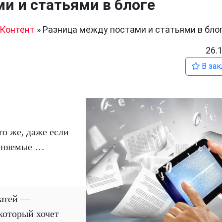
и и статьями в блоге
Контент
»
Разница между постами и статьями в бло
26.
В зак
то же, даже если
меняемые …
татей —
который хочет