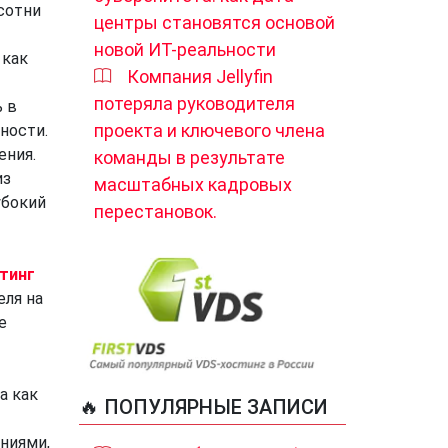
сотни
центры становятся основой
новой ИТ-реальности
 как
Компания Jellyfin
потеряла руководителя
ь в
проекта и ключевого члена
ности.
ения.
команды в результате
из
масштабных кадровых
убокий
перестановок.
тинг
еля на
е
а как
🔥 ПОПУЛЯРНЫЕ ЗАПИСИ
ниями,