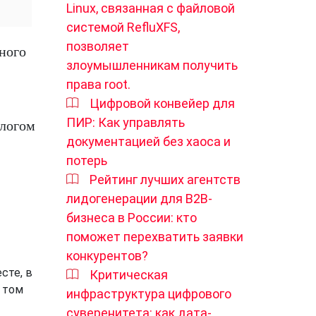
Linux, связанная с файловой
системой RefluXFS,
позволяет
ьного
злоумышленникам получить
права root.
Цифровой конвейер для
ПИР: Как управлять
блогом
документацией без хаоса и
потерь
Рейтинг лучших агентств
лидогенерации для B2B-
бизнеса в России: кто
поможет перехватить заявки
конкурентов?
сте, в
Критическая
 том
инфраструктура цифрового
суверенитета: как дата-