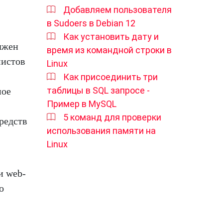
Добавляем пользователя
в Sudoers в Debian 12
Как установить дату и
олжен
время из командной строки в
мистов
Linux
Как присоединить три
таблицы в SQL запросе -
мое
Пример в MySQL
5 команд для проверки
редств
использования памяти на
Linux
и web-
о