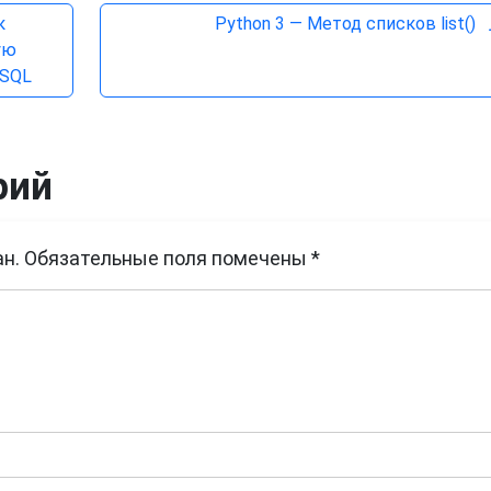
к
Python 3 — Метод cписков list()
ую
ySQL
рий
н.
Обязательные поля помечены
*