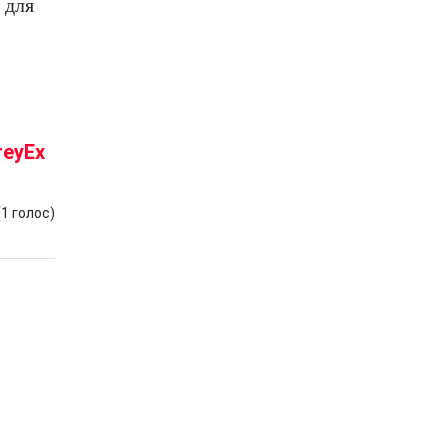
 для
reyEx
(
1
голос)