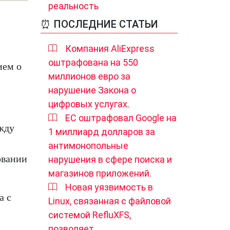
реальность
⏰ ПОСЛЕДНИЕ СТАТЬИ
Компания AliExpress
оштрафована на 550
ием о
миллионов евро за
нарушение Закона о
цифровых услугах.
ЕС оштрафовал Google на
жду
1 миллиард долларов за
антимонопольные
овании
нарушения в сфере поиска и
магазинов приложений.
Новая уязвимость в
а с
Linux, связанная с файловой
системой RefluXFS,
позволяет