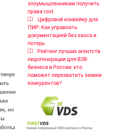
злоумышленникам получить
права root.
Цифровой конвейер для
ПИР: Как управлять
документацией без хаоса и
потерь
Рейтинг лучших агентств
лидогенерации для B2B-
бизнеса в России: кто
говоре
поможет перехватить заявки
быть
конкурентов?
чшение
аже
ым, но
ны
аботка