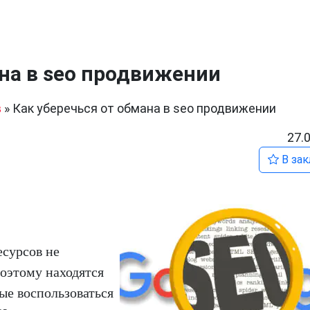
ана в seo продвижении
в
»
Как уберечься от обмана в seo продвижении
27.
В зак
есурсов не
поэтому находятся
ые воспользоваться