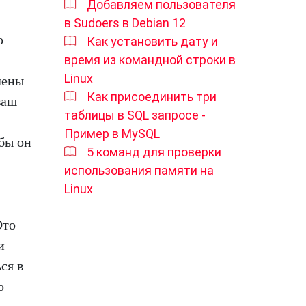
Добавляем пользователя
в Sudoers в Debian 12
о
Как установить дату и
время из командной строки в
Linux
лены
Как присоединить три
ваш
таблицы в SQL запросе -
Пример в MySQL
обы он
5 команд для проверки
использования памяти на
Linux
Это
и
ся в
о