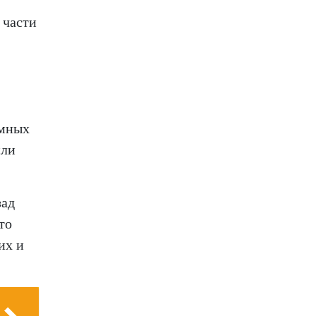
 части
емных
или
зад
то
их и