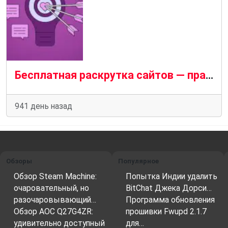
Бесплатная раскрутка сайтов — правда или миф?
941 день назад
Обзоры
Популярное
Обзор Steam Machine:
Попытка Индии удалить
очаровательный, но
BitChat Джека Дорси…
разочаровывающий…
Программа обновления
Обзор AOC Q27G4ZR:
прошивки Fwupd 2.1.7
удивительно доступный
для…