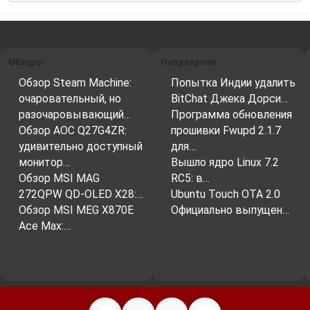
Обзоры
Популярное
Обзор Steam Machine:
Попытка Индии удалить
очаровательный, но
BitChat Джека Дорси…
разочаровывающий…
Программа обновления
Обзор AOC Q27G4ZR:
прошивки Fwupd 2.1.7
удивительно доступный
для…
монитор…
Вышло ядро ​​Linux 7.2
Обзор MSI MAG
RC5: в…
272QPW QD-OLED X28:…
Ubuntu Touch OTA 2.0
Обзор MSI MEG X870E
Официально выпущен…
Ace Max:…