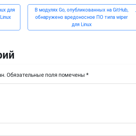
ux для
В модулях Go, опубликованных на GitHub,
Linux
обнаружено вредоносное ПО типа wiper
для Linux
рий
н.
Обязательные поля помечены
*