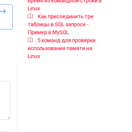
время из командной строки в
Linux
Как присоединить три
таблицы в SQL запросе -
Пример в MySQL
5 команд для проверки
использования памяти на
Linux