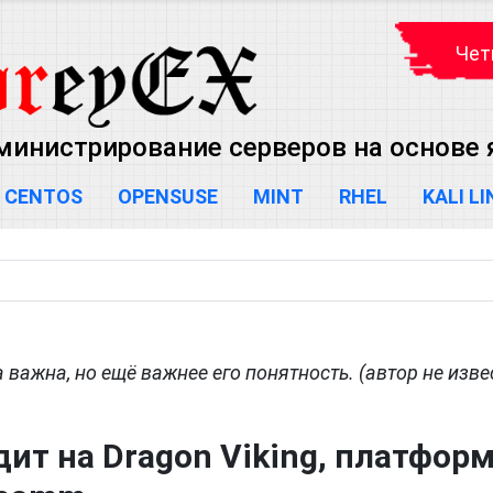
Чет
министрирование серверов на основе яд
CENTOS
OPENSUSE
MINT
RHEL
KALI L
важна, но ещё важнее его понятность. (автор не изве
дит на Dragon Viking, платфор