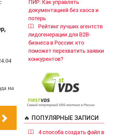
с
ПИР: Как управлять
документацией без хаоса и
потерь
Рейтинг лучших агентств
р,
лидогенерации для B2B-
бизнеса в России: кто
поможет перехватить заявки
конкурентов?
24.04
да на
🔥 ПОПУЛЯРНЫЕ ЗАПИСИ
4 способа создать файл в