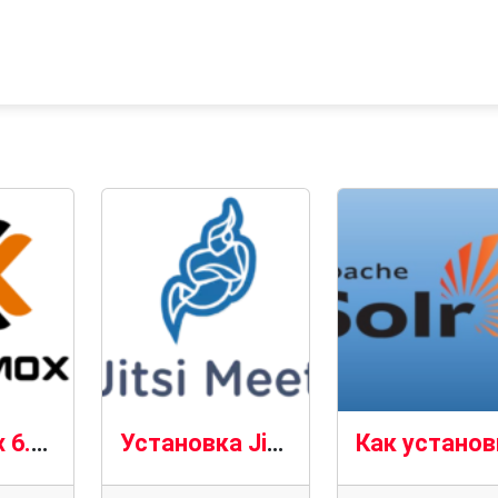
Ядро Linux 6.14 теперь доступно для Proxmox VE 8 (а также для резервного сервера Proxmox и почтового шлюза)
Установка Jitsi в Ubuntu 24.04