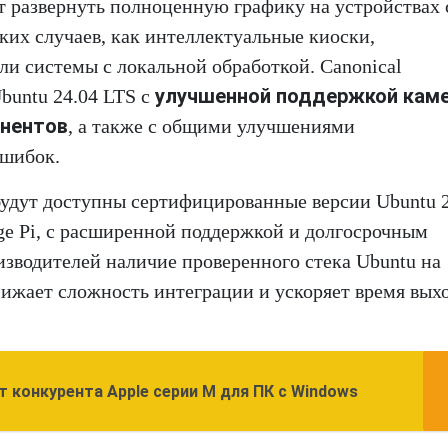
т развернуть полноценную графику на устройствах 
аких случаев, как интеллектуальные киоски,
 системы с локальной обработкой. Canonical
улучшенной поддержкой каме
buntu 24.04 LTS с
онентов
, а также с общими улучшениями
ошибок.
будут доступны сертифицированные версии Ubuntu 
ange Pi, с расширенной поддержкой и долгосрочным
водителей наличие проверенного стека Ubuntu на
ижает сложность интеграции и ускоряет время выхо
 конкурента Apple серии M для ПК с Windows