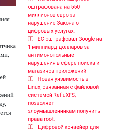
оштрафована на 550
миллионов евро за
лняя
нарушение Закона о
цифровых услугах.
ЕС оштрафовал Google на
отчика
1 миллиард долларов за
ями,
антимонопольные
нарушения в сфере поиска и
магазинов приложений.
лей
Новая уязвимость в
Linux, связанная с файловой
жений
системой RefluXFS,
позволяет
ку,
злоумышленникам получить
ется
права root.
Цифровой конвейер для