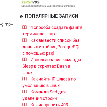
🔥 ПОПУЛЯРНЫЕ ЗАПИСИ
«gimp»
4 способа создать файл в
терминале Linux
Как вывести список баз
данных и таблиц PostgreSQL
с помощью psql
Использование команды
Sleep в скриптах Bash в
Linux
Как найти IP шлюза по
умолчанию в Linux
Команда Sed для
удаления строки
Как исправить 403