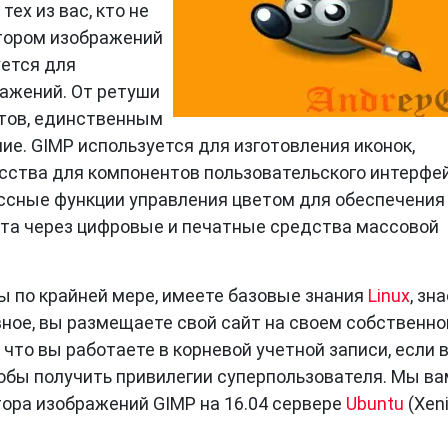
тех из вас, кто не
тором изображений
ется для
ажений. От ретуши
тов, единственным
е. GIMP используется для изготовления иконок,
сства для компонентов пользовательского интерфе
ссные функции управления цветом для обеспечения
та через цифровые и печатные средства массовой
вы по крайней мере, имеете базовые знания
Linux
, зна
авное, вы размещаете свой сайт на своем собственно
 что вы работаете в корневой учетной записи, если 
тобы получить привилегии суперпользователя. Мы ва
ора изображений GIMP на 16.04 сервере
Ubuntu
(Xeni