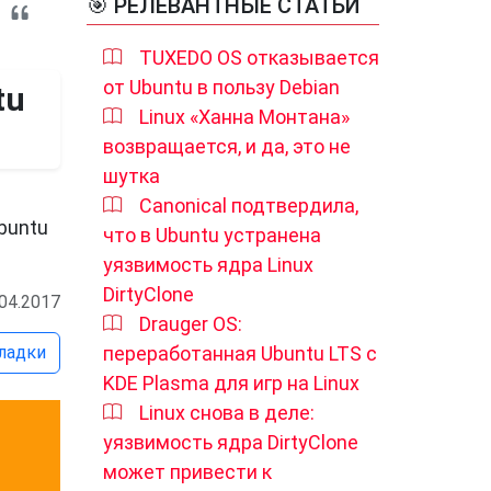
🎯 РЕЛЕВАНТНЫЕ СТАТЬИ
TUXEDO OS отказывается
от Ubuntu в пользу Debian
tu
Linux «Ханна Монтана»
возвращается, и да, это не
шутка
Canonical подтвердила,
buntu
что в Ubuntu устранена
уязвимость ядра Linux
DirtyClone
.04.2017
Drauger OS:
ладки
переработанная Ubuntu LTS с
KDE Plasma для игр на Linux
Linux снова в деле:
уязвимость ядра DirtyClone
может привести к