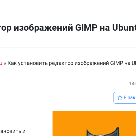
тор изображений GIMP на Ubun
u
»
Как установить редактор изображений GIMP на U
14
В зак
тановить и