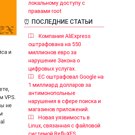
локальному доступу с
правами root
⏰ ПОСЛЕДНИЕ СТАТЬИ
Компания AliExpress
оштрафована на 550
йса и
миллионов евро за
нарушение Закона о
цифровых услугах.
ЕС оштрафовал Google на
1 миллиард долларов за
ете,
антимонопольные
м VPS.
нарушения в сфере поиска и
вы не
магазинов приложений.
м
Новая уязвимость в
al
Linux, связанная с файловой
системой RefluXFS,