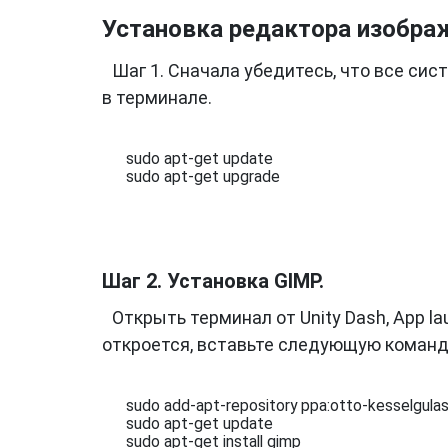
Установка редактора изображ
Шаг 1. Сначала убедитесь, что все с
в терминале.
sudo apt-get update

sudo apt-get upgrade
Шаг 2. Установка GIMP.
Открыть терминал от Unity Dash, App la
откроется, вставьте следующую команду
sudo add-apt-repository ppa:otto-kesselgula
sudo apt-get update

sudo apt-get install gimp