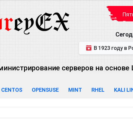
Пятн
Сегод
В 1923 году в Ростове-на-Дону р
министрирование серверов на основе Lin
CENTOS
OPENSUSE
MINT
RHEL
KALI L