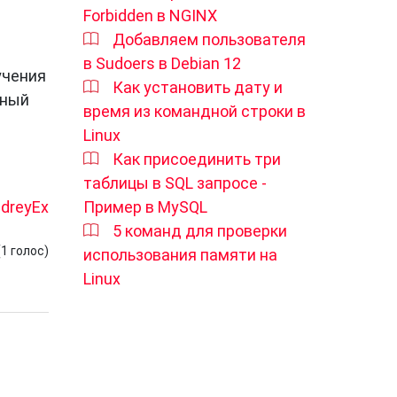
Forbidden в NGINX
Добавляем пользователя
я
в Sudoers в Debian 12
учения
Как установить дату и
ьный
время из командной строки в
Linux
Как присоединить три
таблицы в SQL запросе -
Пример в MySQL
dreyEx
5 команд для проверки
(
1
голос)
использования памяти на
Linux