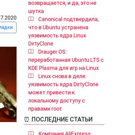
возвращается, и да, это не
шутка
07.2020
Canonical подтвердила,
что в Ubuntu устранена
ладки
уязвимость ядра Linux
DirtyClone
Drauger OS:
переработанная Ubuntu LTS с
KDE Plasma для игр на Linux
Linux снова в деле:
уязвимость ядра DirtyClone
может привести к
локальному доступу с
правами root
⏰ ПОСЛЕДНИЕ СТАТЬИ
Компания AliExpress