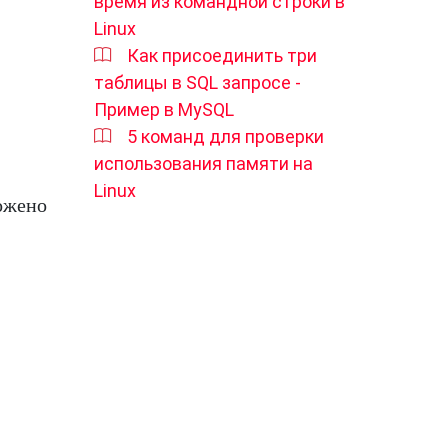
время из командной строки в
Linux
Как присоединить три
таблицы в SQL запросе -
Пример в MySQL
5 команд для проверки
использования памяти на
Linux
ложено