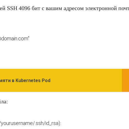
ей SSH 4096 бит с вашим адресом электронной поч
l@domain.com"
мяти в Kubernetes Pod
ла: