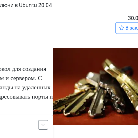
лючи в Ubuntu 20.04
30.
В зак
окол для создания
м и сервером. С
анды на удаленных
дресовывать порты и