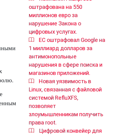
оштрафована на 550
миллионов евро за
нарушение Закона о
цифровых услугах.
ЕС оштрафовал Google на
енными
1 миллиард долларов за
антимонопольные
нарушения в сфере поиска и
х
магазинов приложений.
ролю.
Новая уязвимость в
Linux, связанная с файловой
е
системой RefluXFS,
ленным
позволяет
злоумышленникам получить
права root.
Цифровой конвейер для