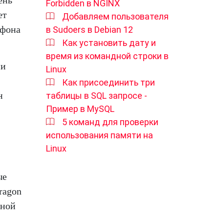
ень
Forbidden в NGINX
ет
Добавляем пользователя
ефона
в Sudoers в Debian 12
Как установить дату и
время из командной строки в
ми
Linux
Как присоединить три
н
таблицы в SQL запросе -
Пример в MySQL
5 команд для проверки
использования памяти на
Linux
ые
ragon
вной