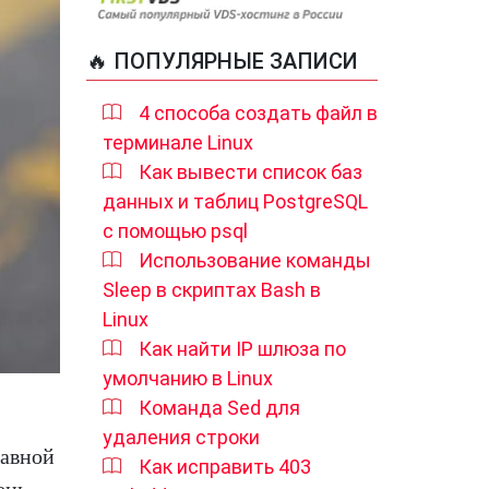
🔥 ПОПУЛЯРНЫЕ ЗАПИСИ
4 способа создать файл в
терминале Linux
Как вывести список баз
данных и таблиц PostgreSQL
с помощью psql
Использование команды
Sleep в скриптах Bash в
Linux
Как найти IP шлюза по
умолчанию в Linux
Команда Sed для
удаления строки
лавной
Как исправить 403