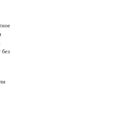
тное
я
м
 без
или
,