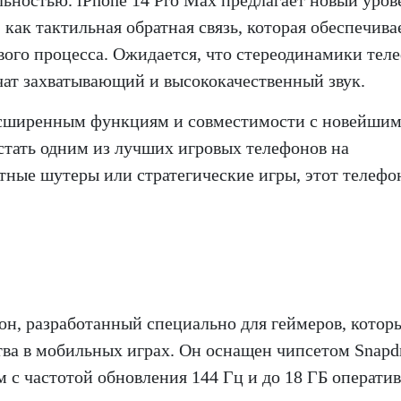
ьностью. iPhone 14 Pro Max предлагает новый уров
как тактильная обратная связь, которая обеспечива
вого процесса. Ожидается, что стереодинамики тел
чат захватывающий и высококачественный звук.
асширенным функциям и совместимости с новейши
стать одним из лучших игровых телефонов на
тные шутеры или стратегические игры, этот телефо
фон, разработанный специально для геймеров, котор
тва в мобильных играх. Он оснащен чипсетом Snapd
 частотой обновления 144 Гц и до 18 ГБ операти