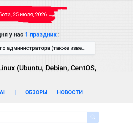
ота, 25 июля, 2026
ня у нас
1 праздник
:
также известен как День сисадмина) — праздник, который отмечается...
ux (Ubuntu, Debian, CentOS,
AI
|
ОБЗОРЫ
НОВОСТИ