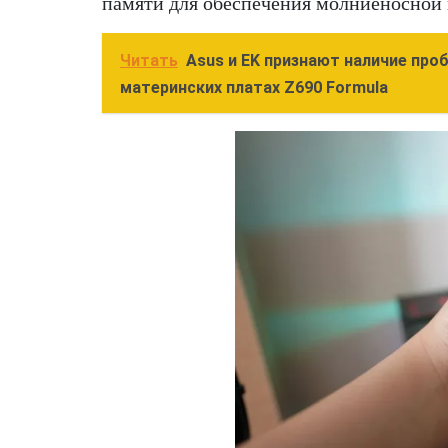
памяти для обеспечения молниеносной 
Читать
Asus и EK признают наличие про
материнских платах Z690 Formula