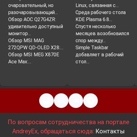
очаровательный, но
Linux, связанная с…
разочаровывающий…
Среда рабочего стола
Обзор AOC Q27G4ZR:
KDE Plasma 6.8…
удивительно доступный
Спустя несколько
монитор…
месяцев возобновился
Обзор MSI MAG
спор между…
272QPW QD-OLED X28:…
Simple Taskbar
Обзор MSI MEG X870E
добавляет в рабочий
Ace Max:…
стол…
По вопросам сотрудничества на портале
AndreyEx, обращаться сюда:
Контакты