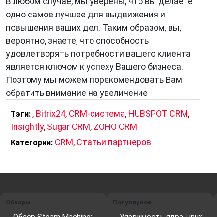
В любом случае, мы уверены, что вы делаете
одно самое лучшее для выдвижения и
повышения ваших дел. Таким образом, вы,
вероятно, знаете, что способность
удовлетворять потребности вашего клиента
является ключом к успеху Вашего бизнеса.
Поэтому мы можем порекомендовать Вам
обратить внимание на увеличение
,
Bitrix24
,
CRM-система
,
HUBSPOT CRM
,
Тэги:
Insightly
,
Sugar CRM
,
ZOHO CRM
CRM
,
Статьи партнеров
Категории:
Обзоры
Популярное
Обзор Steam Machine:
Уязвимость ядра Linux