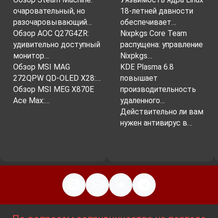
очаровательный, но
18-летней давности
разочаровывающий…
обеспечивает…
Обзор AOC Q27G4ZR:
Nixpkgs Core Team
удивительно доступный
распущена: управление
монитор…
Nixpkgs…
Обзор MSI MAG
KDE Plasma 6.8
272QPW QD-OLED X28:…
повышает
Обзор MSI MEG X870E
производительность
Ace Max:…
удаленного…
Действительно ли вам
нужен антивирус в…