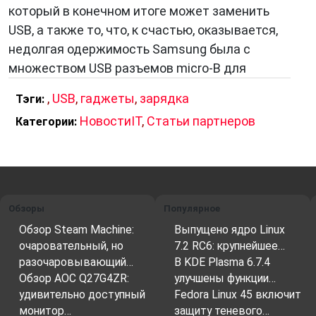
который в конечном итоге может заменить
USB, а также то, что, к счастью, оказывается,
недолгая одержимость Samsung была с
множеством USB разъемов micro-B для
,
USB
,
гаджеты
,
зарядка
Тэги:
НовостиIT
,
Статьи партнеров
Категории:
Обзоры
Популярное
Обзор Steam Machine:
Выпущено ядро Linux
очаровательный, но
7.2 RC6: крупнейшее…
разочаровывающий…
В KDE Plasma 6.7.4
Обзор AOC Q27G4ZR:
улучшены функции…
удивительно доступный
Fedora Linux 45 включит
монитор…
защиту теневого…