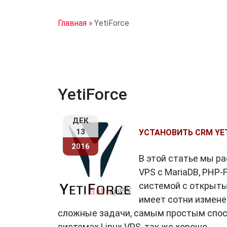
Главная
»
YetiForce
YetiForce
ДЕК
13
УСТАНОВИТЬ CRM YET
2016
В этой статье мы ра
VPS с MariaDB, PHP-
системой с открыты
имеет сотни измене
сложные задачи, самым простым спосо
системах Linux VPS, так же хорошо,