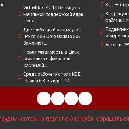
но
SQL — выр
VirtualBox 7.2.14 Выпущен с
Как рекур
начальной поддержкой ядра
файла в Li
Linux…
Подшипники
Дистрибутив брандмауэра
в мире ме
IPFire 2.29 Core Update 203
Заменяет…
Антенны Wi
Новая уязвимость в Linux,
связанная с файловой
системой…
Среда рабочего стола KDE
Plasma 6.8 выйдет 14…
рудничества на портале AndreyEx, обращатьс