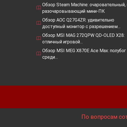
Обзор Steam Machine: очаровательный, 
разочаровывающий мини-ПК
Обзор AOC Q27G4ZR: удивительно
доступный монитор с разрешением…
Обзор MSI MAG 272QPW QD-OLED X28:
отличный игровой…
Обзор MSI MEG X870E Ace Max: полубог
среди…
По вопросам сот