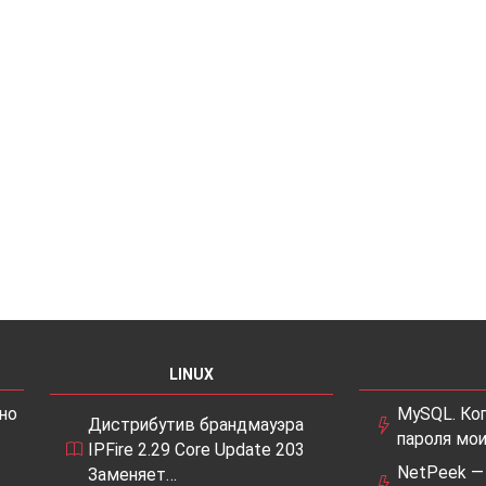
LINUX
но
MySQL. Ко
Дистрибутив брандмауэра
пароля мо
IPFire 2.29 Core Update 203
NetPeek —
Заменяет…