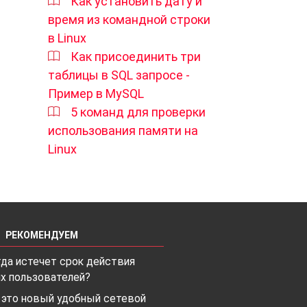
Как установить дату и
время из командной строки
в Linux
Как присоединить три
таблицы в SQL запросе -
Пример в MySQL
5 команд для проверки
использования памяти на
Linux
РЕКОМЕНДУЕМ
гда истечет срок действия
их пользователей?
 это новый удобный сетевой