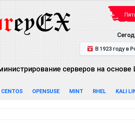
Пятн
Сегод
В 1923 году в Ростове-на-Дону р
министрирование серверов на основе Lin
CENTOS
OPENSUSE
MINT
RHEL
KALI L