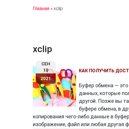
Главная
»
xclip
xclip
СЕН
10
КАК ПОЛУЧИТЬ ДОСТ
2021
Буфер обмена — это
данных, которые пол
другой. Позже вы т
буфере обмена, в д
копирования чего-либо данные в буфе
изображение, файл или любая другая 