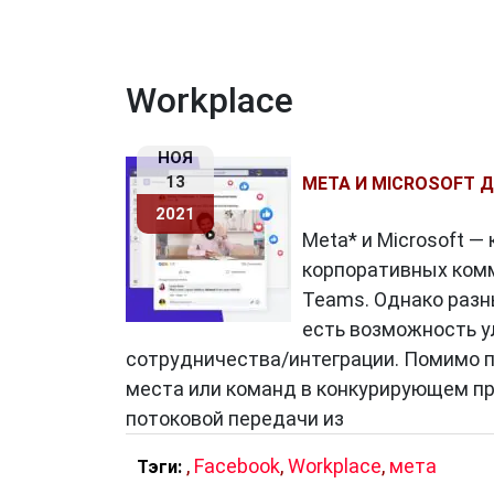
Workplace
НОЯ
13
META И MICROSOFT 
2021
Meta* и Microsoft 
корпоративных комму
Teams. Однако разн
есть возможность у
сотрудничества/интеграции. Помимо п
места или команд в конкурирующем пр
потоковой передачи из
,
Facebook
,
Workplace
,
мета
Тэги: