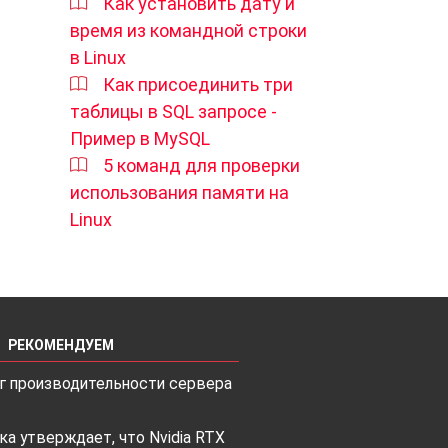
Как установить дату и
время из командной строки
в Linux
Как присоединить три
таблицы в SQL запросе -
Пример в MySQL
5 команд для проверки
использования памяти на
Linux
РЕКОМЕНДУЕМ
г производительности сервера
ка утверждает, что Nvidia RTX