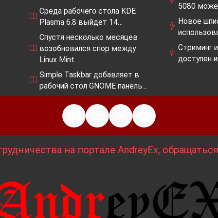
5080 мож
Среда рабочего стола KDE
Новое шпио
Plasma 6.8 выйдет 14…
использов
Спустя несколько месяцев
Стриминг и
возобновился спор между
доступен 
Linux Mint…
Simple Taskbar добавляет в
рабочий стол GNOME панель…
рудничества на портале AndreyEx, обращатьс