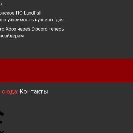
ет…
нское ПО LandFall
ало уязвимость нулевого дня…
гр Xbox через Discord теперь
инсайдерам
я сюда:
Контакты