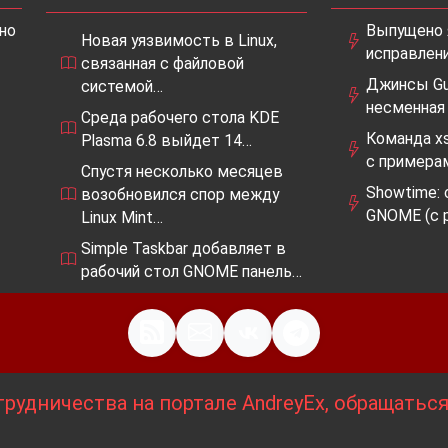
но
Выпущено я
Новая уязвимость в Linux,
исправлен
связанная с файловой
Джинсы Gu
системой…
несменная
Среда рабочего стола KDE
Команда xs
Plasma 6.8 выйдет 14…
с примера
Спустя несколько месяцев
Showtime:
возобновился спор между
GNOME (с 
Linux Mint…
Simple Taskbar добавляет в
рабочий стол GNOME панель…
рудничества на портале AndreyEx, обращатьс