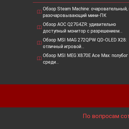
Обзор Steam Machine: очаровательный, 
разочаровывающий мини-ПК
Обзор AOC Q27G4ZR: удивительно
доступный монитор с разрешением…
Обзор MSI MAG 272QPW QD-OLED X28:
отличный игровой…
Обзор MSI MEG X870E Ace Max: полубог
среди…
По вопросам сот