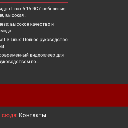
дро Linux 6.16 RC7: небольшие
ия, высокая…
ess: высокое качество и
 мода
et в Linux: Полное руководство
ми
 современный видеоплеер для
руководством по…
я сюда:
Контакты