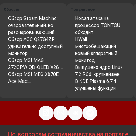
Обзоры
Популярное
Обзор Steam Machine:
Новая атака на
очаровательный, но
процессор TONTOU
разочаровывающий…
обходит…
Обзор AOC Q27G4ZR:
HWall —
удивительно доступный
многообещающий
монитор…
новый аппаратный
Обзор MSI MAG
монитор,…
272QPW QD-OLED X28:…
Выпущено ядро Linux
Обзор MSI MEG X870E
7.2 RC6: крупнейшее…
Ace Max:…
В KDE Plasma 6.7.4
улучшены функции…
По вопросам сотрудничества на портале