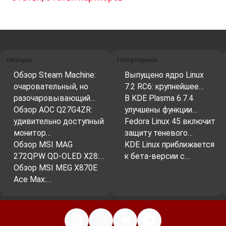
Обзоры
Популярное
Обзор Steam Machine:
Выпущено ядро Linux
очаровательный, но
7.2 RC6: крупнейшее…
разочаровывающий…
В KDE Plasma 6.7.4
Обзор AOC Q27G4ZR:
улучшены функции…
удивительно доступный
Fedora Linux 45 включит
монитор…
защиту теневого…
Обзор MSI MAG
KDE Linux приближается
272QPW QD-OLED X28:…
к бета-версии с…
Обзор MSI MEG X870E
Ace Max:…