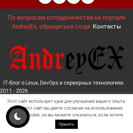
По вопросам сотрудничества на портале
AndreyEx, обращаться сюда:
Контакты
IT-блог о Linux, DevOps и серверных технологиях.
2011 - 2026
Этот сайт использует куки для улучшения вашего опыта.
Д
изайн и верстка:
AndreyEx
Читая этот сайт вы даете согласие на использование
файлов Cookie, но вы можете отказаться, если хотите.
Принять