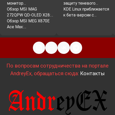
монитор…
защиту теневого…
Обзор MSI MAG
KDE Linux приближается
272QPW QD-OLED X28:…
к бета-версии с…
Обзор MSI MEG X870E
Ace Max:…
По вопросам сотрудничества на портале
AndreyEx, обращаться сюда:
Контакты