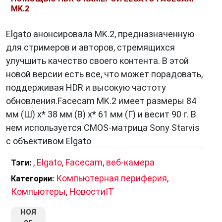
MK.2
Elgato анонсировала MK.2, предназначенную
для стримеров и авторов, стремящихся
улучшить качество своего контента. В этой
новой версии есть все, что может порадовать,
поддерживая HDR и высокую частоту
обновления.Facecam MK.2 имеет размеры 84
мм (Ш) x* 38 мм (В) x* 61 мм (Г) и весит 90 г. В
нем используется CMOS-матрица Sony Starvis
с объективом Elgato
,
Elgato
,
Facecam
,
веб-камера
Тэги:
Компьютерная периферия
,
Категории:
Компьютеры
,
НовостиIT
НОЯ