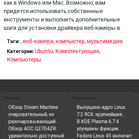
как в Windows или Mac. Возможно, вам
придется использовать собственные
инструменты и выполнить дополнительные
шаги для установки драйвера веб-камеры в
,
веб-камера
,
компьютер
,
мультимедиа
Тэги:
Ubuntu
,
Комплектующие
,
Категории:
Компьютеры
Обзоры
Популярное
Обзор Steam Machine:
Выпущено ядро Linux
очаровательный, но
7.2 RC6: крупнейшее…
разочаровывающий…
В KDE Plasma 6.7.4
Обзор AOC Q27G4ZR:
улучшены функции…
удивительно доступный
Fedora Linux 45 включит