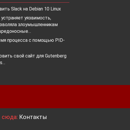
вить Slack на Debian 10 Linux
 устраняет уязвимость,
озволяла злоумышленникам
вредоносные…
 имя процесса с помощью PID-
 их
овить свой сайт для Gutenberg
ss…
я сюда:
Контакты