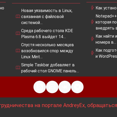
но
Как устано
Новая уязвимость в Linux,
Notepad++
связанная с файловой
которая п
системой…
внедрять 
Среда рабочего стола KDE
 разработки, но уже сейчас она демонстрирует
Как найти
Plasma 6.8 выйдет 14…
может изменить архитектуру компьютеров и сделать
номера в…
Спустя несколько месяцев
и и надежными.
Как подгот
возобновился спор между
и WordPre
Linux Mint…
Simple Taskbar добавляет в
рабочий стол GNOME панель…
логия памяти, которая может изменить наше
бладает множеством преимуществ по сравнению с
ее выглядит очень перспективно.
рудничества на портале AndreyEx, обращатьс