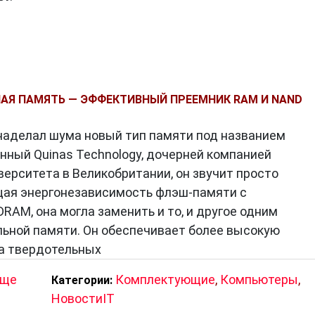
 называемая «память на основе заряда». Она
фект резонансного туннелирования для хранения
АЯ ПАМЯТЬ — ЭФФЕКТИВНЫЙ ПРЕЕМНИК RAM И NAND
иковом кристалле.
наделал шума новый тип памяти под названием
анный Quinas Technology, дочерней компанией
верситета в Великобритании, он звучит просто
щая энергонезависимость флэш-памяти с
 раз быстрее традиционных ПЗУ, таких как
NAND
-фл
AM, она могла заменить и то, и другое одним
 загружаться быстрее, а время доступа к данным бу
льной памяти. Он обеспечивает более высокую
а твердотельных
ребляет значительно меньше энергии, чем ОЗУ, что
ты устройств.
ище
Комплектующие
,
Компьютеры
,
Категории:
ее длительным сроком службы, чем ОЗУ и ПЗУ. Она
НовостиIT