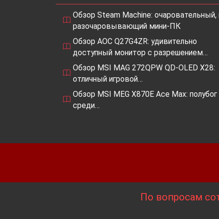
медицинские устройства.
Обзор Steam Machine: очаровательный, 
разочаровывающий мини-ПК
Будущее UltraRAM:
Обзор AOC Q27G4ZR: удивительно
доступный монитор с разрешением…
UltraRAM находится на ранней стадии
Обзор MSI MAG 272QPW QD-OLED X28:
огромный потенциал. Эта технология 
отличный игровой…
более быстрыми, энергоэффективным
Обзор MSI MEG X870E Ace Max: полубог
среди…
Заключение
UltraRAM
– это революционная техно
представление о компьютерах. Она о
традиционными ОЗУ и ПЗУ, и ее будущ
По вопросам сот