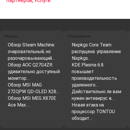
партнеров
,
Услуги
Обзоры
Популярное
Обзор Steam Machine:
Nixpkgs Core Team
очаровательный, но
распущена: управление
разочаровывающий…
Nixpkgs…
Обзор AOC Q27G4ZR:
KDE Plasma 6.8
удивительно доступный
повышает
монитор…
производительность
Обзор MSI MAG
удаленного…
272QPW QD-OLED X28:…
Действительно ли вам
Обзор MSI MEG X870E
нужен антивирус в…
Ace Max:…
Новая атака на
процессор TONTOU
обходит…