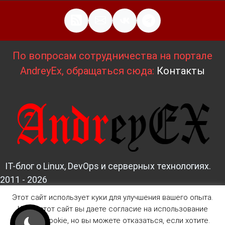
По вопросам сотрудничества на портале
AndreyEx, обращаться сюда:
Контакты
IT-блог о Linux, DevOps и серверных технологиях.
2011 - 2026
Этот сайт использует куки для улучшения вашего опыта.
Д
изайн и верстка:
AndreyEx
Читая этот сайт вы даете согласие на использование
файлов Cookie, но вы можете отказаться, если хотите.