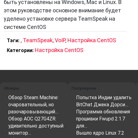
быть установлены на Windows, Mac и Linux. В
этом руководстве основное внимание будет
уделено установке сервера TeamSpeak на
системе CentOS
,
TeamSpeak
,
VoIP
,
Настройка CentOS
Тэги:
Настройка CentOS
Категории:
Обзоры
Популярное
Обзор Steam Machine:
Попытка Индии удалить
очаровательный, но
BitChat Джека Дорси…
разочаровывающий…
Программа обновления
Обзор AOC Q27G4ZR:
прошивки Fwupd 2.1.7
удивительно доступный
для…
монитор…
Вышло ядро ​​Linux 7.2