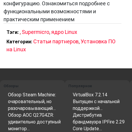
конфигурацию. Ознакомиться подробнее с
функциональными возможностями и
практическим применением
,
Supermicro
,
ядро Linux
Тэги:
Статьи партнеров
,
Установка ПО
Категории:
на Linux
Обзоры
Популярное
Обзор Steam Machine:
VirtualBox 7.2.14
очаровательный, но
Выпущен с начальной
разочаровывающий…
поддержкой…
Обзор AOC Q27G4ZR:
Дистрибутив
удивительно доступный
брандмауэра IPFire 2.29
монитор…
Core Update…