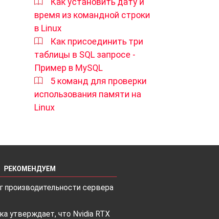
Как установить дату и
время из командной строки
в Linux
Как присоединить три
таблицы в SQL запросе -
Пример в MySQL
5 команд для проверки
использования памяти на
Linux
РЕКОМЕНДУЕМ
г производительности сервера
ка утверждает, что Nvidia RTX