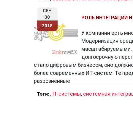
СЕН
30
РОЛЬ ИНТЕГРАЦИИ И
2018
У компании есть мн
Модернизация среды
масштабируемыми, а
долгосрочную перспе
стало цифровым бизнесом, оно должно
более современных ИТ-систем. Те пре
разрозненные
,
IT-системы
,
системная интегра
Тэги: