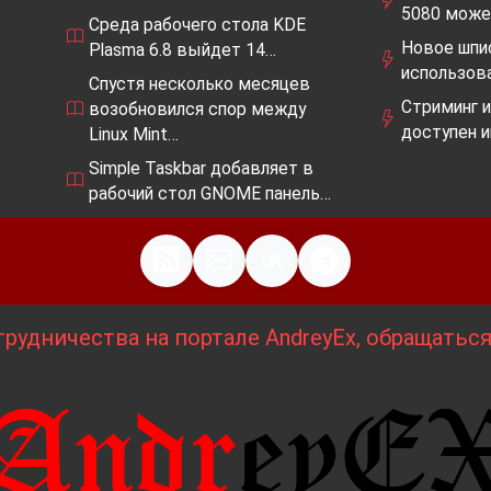
5080 мож
Среда рабочего стола KDE
Новое шпио
Plasma 6.8 выйдет 14…
использов
Спустя несколько месяцев
Стриминг и
возобновился спор между
доступен 
Linux Mint…
Simple Taskbar добавляет в
рабочий стол GNOME панель…
рудничества на портале AndreyEx, обращатьс