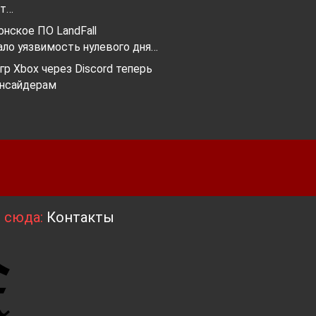
ет…
нское ПО LandFall
ало уязвимость нулевого дня…
гр Xbox через Discord теперь
инсайдерам
я сюда:
Контакты