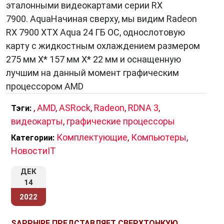
эталонными видеокартами серии RX
7900. AquaНачиная сверху, мы видим Radeon
RX 7900 XTX Aqua 24 ГБ OC, однослотовую
карту с жидкостным охлаждением размером
275 мм X* 157 мм X* 22 мм и оснащенную
лучшим на данный момент графическим
процессором AMD
,
AMD
,
ASRock
,
Radeon
,
RDNA 3
,
Тэги:
видеокарты
,
графические процессоры
Комплектующие
,
Компьютеры
,
Категории:
НовостиIT
ДЕК
14
2022
SAPPHIRE ПРЕДСТАВЛЯЕТ СВЕРХТОНКУЮ