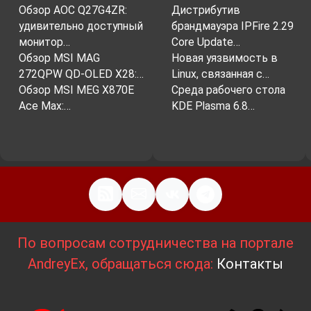
Обзор AOC Q27G4ZR:
Дистрибутив
удивительно доступный
брандмауэра IPFire 2.29
монитор…
Core Update…
Обзор MSI MAG
Новая уязвимость в
272QPW QD-OLED X28:…
Linux, связанная с…
Обзор MSI MEG X870E
Среда рабочего стола
Ace Max:…
KDE Plasma 6.8…
По вопросам сотрудничества на портале
AndreyEx, обращаться сюда:
Контакты