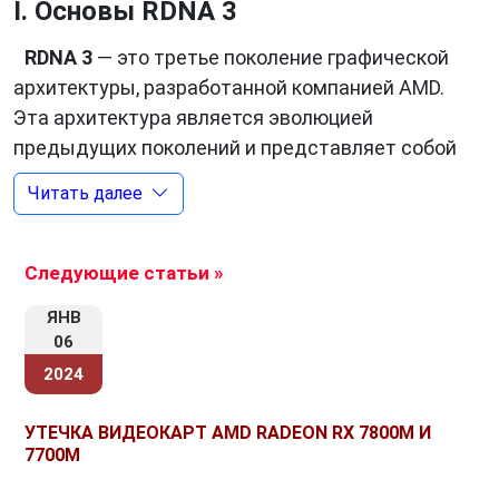
I. Основы RDNA 3
RDNA 3
— это третье поколение графической
архитектуры, разработанной компанией AMD.
Эта архитектура является эволюцией
предыдущих поколений и представляет собой
новый этап в развитии вычислительной
Читать далее
графики. RDNA 3 воплощает в себе множество
технологических инноваций, которые
позволяют значительно увеличить
Следующие статьи »
производительность и эффективность
ЯНВ
графических процессоров.
06
2024
II. Основные характеристики
УТЕЧКА ВИДЕОКАРТ AMD RADEON RX 7800M И
7700M
Улучшенная архитектура ядер:
RDNA 3
включает в себя усовершенствованные