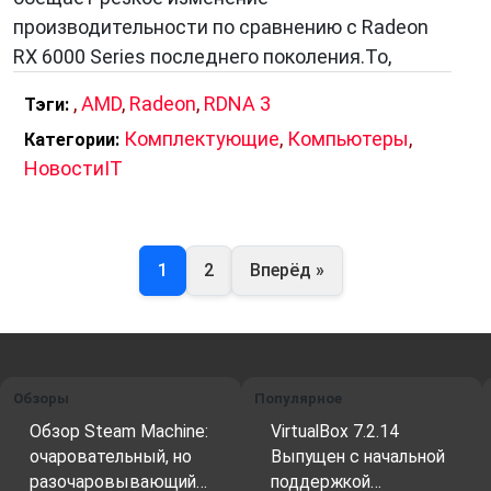
производительности по сравнению с Radeon
RX 6000 Series последнего поколения.То,
,
AMD
,
Radeon
,
RDNA 3
Тэги:
Комплектующие
,
Компьютеры
,
Категории:
НовостиIT
1
2
Вперёд »
Обзоры
Популярное
Обзор Steam Machine:
VirtualBox 7.2.14
очаровательный, но
Выпущен с начальной
разочаровывающий…
поддержкой…