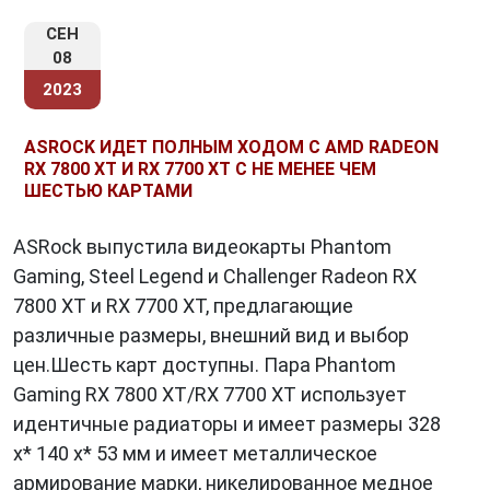
высокоразрешенными текстурами и
моделями.
СЕН
08
Улучшенная энергоэффективность:
Новая
2023
архитектура позволяет достичь более
высокой производительности при меньшем
ASROCK ИДЕТ ПОЛНЫМ ХОДОМ С AMD RADEON
энергопотреблении, что особенно важно для
RX 7800 XT И RX 7700 XT С НЕ МЕНЕЕ ЧЕМ
портативных устройств и систем с
ШЕСТЬЮ КАРТАМИ
ограниченными ресурсами.
ASRock выпустила видеокарты Phantom
Gaming, Steel Legend и Challenger Radeon RX
III. Применение в игровой индустрии
7800 XT и RX 7700 XT, предлагающие
различные размеры, внешний вид и выбор
RDNA 3
обещает перевернуть представление
о качестве графики в видеоиграх. Благодаря
цен.Шесть карт доступны. Пара Phantom
поддержке трассировки лучей, игровые миры
Gaming RX 7800 XT/RX 7700 XT использует
становятся более реалистичными, а
идентичные радиаторы и имеет размеры 328
визуальные эффекты — более
x* 140 x* 53 мм и имеет металлическое
захватывающими. Это позволяет
армирование марки, никелированное медное