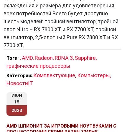
охлаждения и размера для удовлетворения
всех потребностей.Всего будет доступно
Заключение
шесть моделей: тройной вентилятор, тройной
слот Nitro + RX 7800 XT и RX 7700 XT, тройной
RDNA 3
открывает новую эру в мире
вентилятор, 2,5-слотный Pure RX 7800 XT и RX
компьютерной графики. Ее технологические
7700 XT,
нововведения позволяют достичь
выдающейся производительности и качества
,
AMD
,
Radeon
,
RDNA 3
,
Sapphire
,
Тэги:
визуальных эффектов как в играх, так и в
графические процессоры
профессиональных приложениях. С
Комплектующие
,
Компьютеры
,
Категории:
появлением RDNA 3 перед нами открываются
НовостиIT
неограниченные возможности для создания
захватывающих и реалистичных визуальных
ИЮН
миров.
15
2023
AMD ШПИОНИТ ЗА ИГРОВЫМИ НОУТБУКАМИ С
ПРОЦЕССОРАМИ СЕРИИ RYZEN 7040HS