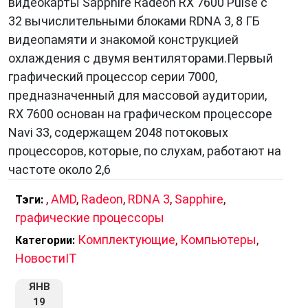
видеокарты Sapphire Radeon RX 7600 Pulse с
32 вычислительными блоками RDNA 3, 8 ГБ
видеопамяти и знакомой конструкцией
охлаждения с двумя вентиляторами.Первый
графический процессор серии 7000,
предназначенный для массовой аудитории,
RX 7600 основан на графическом процессоре
Navi 33, содержащем 2048 потоковых
процессоров, которые, по слухам, работают на
частоте около 2,6
,
AMD
,
Radeon
,
RDNA 3
,
Sapphire
,
Тэги:
графические процессоры
Комплектующие
,
Компьютеры
,
Категории:
НовостиIT
ЯНВ
19