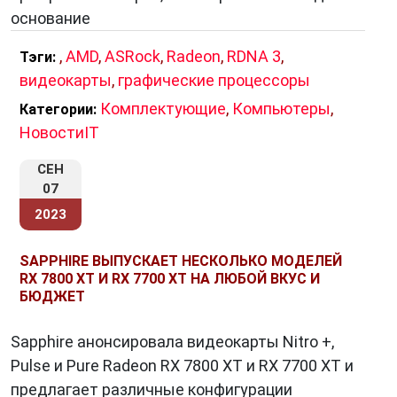
разработчикам создавать игры, которые
основание
поражают своей красотой и детализацией.
,
AMD
,
ASRock
,
Radeon
,
RDNA 3
,
Тэги:
видеокарты
,
графические процессоры
Комплектующие
,
Компьютеры
,
Категории:
IV. Применение в профессиональной
НовостиIT
графике
Однако
RDNA 3
не ограничивается только
СЕН
07
игровой индустрией. Ее мощность и
2023
возможности также находят широкое
применение в профессиональных областях,
SAPPHIRE ВЫПУСКАЕТ НЕСКОЛЬКО МОДЕЛЕЙ
таких как компьютерная графика,
RX 7800 XT И RX 7700 XT НА ЛЮБОЙ ВКУС И
видеомонтаж и 3D-моделирование.
БЮДЖЕТ
Улучшенная архитектура ядер и поддержка
трассировки лучей делают RDNA 3
Sapphire анонсировала видеокарты Nitro +,
незаменимым инструментом для
Pulse и Pure Radeon RX 7800 XT и RX 7700 XT и
профессионалов, работающих с графикой.
предлагает различные конфигурации