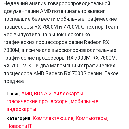
Недавний анализ товаросопроводительной
вычислительные ядра, спроектированные
документации AMD потенциально выявил
для более эффективной обработки
пропавшие без вести мобильные графические
графических данных. Это позволяет
процессоры RX 7800M и 7700M. С тех пор Team
значительно увеличить производительность
Red выпустила на рынок несколько
в сравнении с предыдущими поколениями.
графических процессоров серии Radeon RX
Технология трассировки лучей:
Одним из
7000M, в том числе высокопроизводительные
ключевых нововведений RDNA 3 стала
графические процессоры RX 7900M, RX 7600M,
поддержка аппаратной трассировки лучей.
RX 7600M XT и два маломощных графических
Эта технология позволяет создавать
процессора AMD Radeon RX 7000S серии. Такое
невероятно реалистичные отражения, тени
позднее
и освещение в играх, что открывает новые
горизонты для визуального дизайна.
,
AMD
,
RDNA 3
,
видеокарты
,
Тэги:
Увеличенный объем видеопамяти:
RDNA 3
графические процессоры
,
мобильные
поддерживает большие объемы
видеокарты
видеопамяти, что особенно важно для
Комплектующие
,
Компьютеры
,
Категории:
работы с современными
НовостиIT