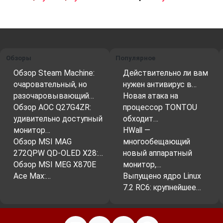
Обзоры
Популярное
Обзор Steam Machine:
Действительно ли вам
очаровательный, но
нужен антивирус в…
разочаровывающий…
Новая атака на
Обзор AOC Q27G4ZR:
процессор TONTOU
удивительно доступный
обходит…
монитор…
HWall —
Обзор MSI MAG
многообещающий
272QPW QD-OLED X28:…
новый аппаратный
Обзор MSI MEG X870E
монитор,…
Ace Max:…
Выпущено ядро Linux
7.2 RC6: крупнейшее…