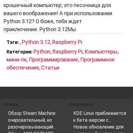
крошечный компьютер; это песочница для
Инлайнирование выражений в циклах
. Это
вашего воображения! А при использовании
позволяет интерпретатору Python
Python 3.12? О боже, тебя ждет
выполнять выражения в циклах более
приключение. Python 3.12Мы
эффективно.
Поддержка буферного протокола в Python
.
,
Python 3.12
,
Raspberry Pi
Тэги:
Это позволяет разработчикам использовать
Python
,
Raspberry Pi
,
Компьютеры
,
Категории:
буферы в Python более эффективно.
мини-пк
,
Программирование
,
Программное
Аннотация TypedDict с помощью kwargs
.
обеспечение
,
Статьи
Это позволяет разработчикам более точно
указывать типы параметров для словарей,
определенных с помощью TypedDict.
Декоратор @override
. Это позволяет
разработчикам переопределять методы,
Обзоры
Популярное
определенные в родительских классах.
Обзор Steam Machine:
KDE Linux приближается
Нестабильный уровень C-API
. Это
очаровательный, но
к бета-версии с…
позволяет разработчикам тестировать
разочаровывающий…
Новое обновление для