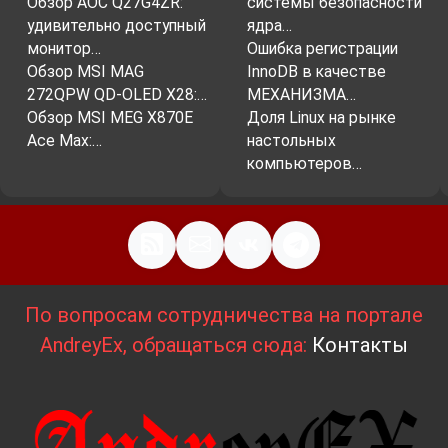
Обзор AOC Q27G4ZR:
системы безопасности
новые функции и API C-уровня в Python.
удивительно доступный
ядра…
Удаление setuptools
. Это стандартная
монитор…
Ошибка регистрации
библиотека, используемая для создания и
Обзор MSI MAG
InnoDB в качестве
установки пакетов Python. Она была
272QPW QD-OLED X28:…
МЕХАНИЗМА…
заменена на более новую и эффективную
Обзор MSI MEG X870E
Доля Linux на рынке
библиотеку packaging.
Ace Max:…
настольных
компьютеров…
Оптимизации
Python 3.12
также включает в себя
множество оптимизаций, которые могут
улучшить производительность кода. К ним
По вопросам сотрудничества на портале
относятся:
AndreyEx, обращаться сюда:
Контакты
Улучшение производительности
компилятора Cython
. Это может привести к
значительному увеличению скорости