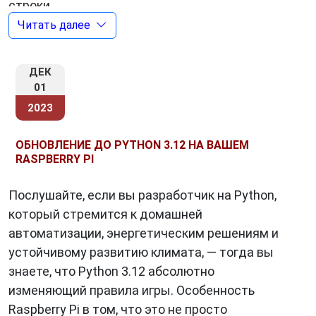
строки.
Читать далее
Кроме того, в Python 3.12 были добавлены
следующие новые возможности:
ДЕК
Поддержка GIL на уровне интерпретатора
.
01
Это позволяет интерпретатору Python более
2023
эффективно использовать ресурсы
процессора.
ОБНОВЛЕНИЕ ДО PYTHON 3.12 НА ВАШЕМ
RASPBERRY PI
Низкозатратный мониторинг
. Это
позволяет разработчикам отслеживать
Послушайте, если вы разработчик на Python,
производительность и использование
который стремится к домашней
ресурсов своих приложений без
автоматизации, энергетическим решениям и
значительного влияния на их
устойчивому развитию климата, — тогда вы
производительность.
знаете, что Python 3.12 абсолютно
Бессмертные объекты
. Это позволяет
изменяющий правила игры. Особенность
разработчикам создавать объекты, которые
Raspberry Pi в том, что это не просто
не могут быть удалены из памяти.