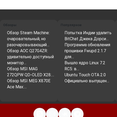
Обзоры
Популярное
Обзор Steam Machine:
Попытка Индии удалить
очаровательный, но
BitChat Джека Дорси…
разочаровывающий…
Программа обновления
Обзор AOC Q27G4ZR:
прошивки Fwupd 2.1.7
удивительно доступный
для…
монитор…
Вышло ядро ​​Linux 7.2
Обзор MSI MAG
RC5: в…
272QPW QD-OLED X28:…
Ubuntu Touch OTA 2.0
Обзор MSI MEG X870E
Официально выпущен…
Ace Max:…