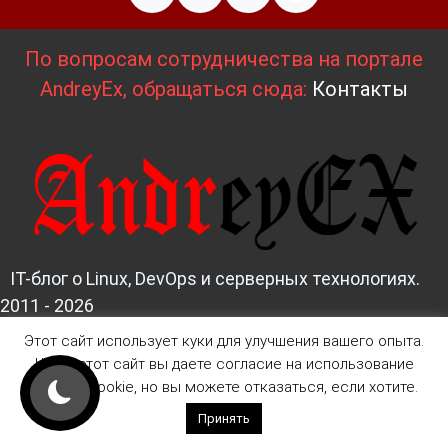
По вопросам сотрудничества на портале
AndreyEx, обращаться сюда:
Контакты
IT-блог о Linux, DevOps и серверных технологиях.
2011 - 2026
Этот сайт использует куки для улучшения вашего опыта.
Д
изайн и верстка:
AndreyEx
Читая этот сайт вы даете согласие на использование
файлов Cookie, но вы можете отказаться, если хотите.
Принять