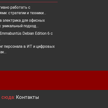
тивно работать с
ми: стратегии и техники…
а электрика для офисных
: уникальный подход…
mmabuntüs Debian Edition 6 с
…
нг персонала в ИТ и цифровых
как…
я сюда:
Контакты