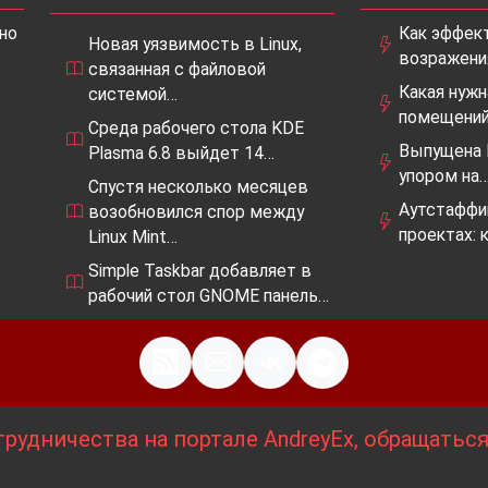
но
Как эффек
Новая уязвимость в Linux,
возражения
связанная с файловой
Какая нужн
системой…
помещений
Среда рабочего стола KDE
Выпущена E
Plasma 6.8 выйдет 14…
упором на
Спустя несколько месяцев
Аутстаффи
возобновился спор между
проектах: 
Linux Mint…
Simple Taskbar добавляет в
рабочий стол GNOME панель…
рудничества на портале AndreyEx, обращатьс