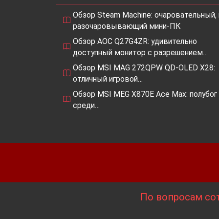
Обзор Steam Machine: очаровательный, 
разочаровывающий мини-ПК
Обзор AOC Q27G4ZR: удивительно
доступный монитор с разрешением…
Обзор MSI MAG 272QPW QD-OLED X28:
отличный игровой…
Обзор MSI MEG X870E Ace Max: полубог
среди…
По вопросам сот