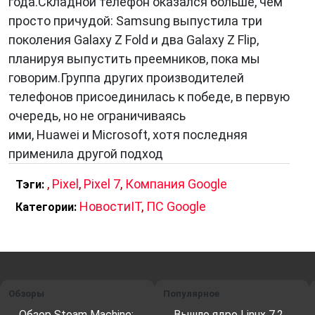
года.Складной телефон оказался больше, чем
просто причудой: Samsung выпустила три
поколения Galaxy Z Fold и два Galaxy Z Flip,
планируя выпустить преемников, пока мы
говорим.Группа других производителей
телефонов присоединилась к победе, в первую
очередь, но не ограничиваясь
ими, Huawei и Microsoft, хотя последняя
применила другой подход
,
Pixel
,
Pixel 7
,
Компания Google
Тэги:
НовостиIT
,
ПС Google
Категории:
Обзоры
Популярное
Обзор Steam Machine:
Вышло ядро ​​Linux 7.2