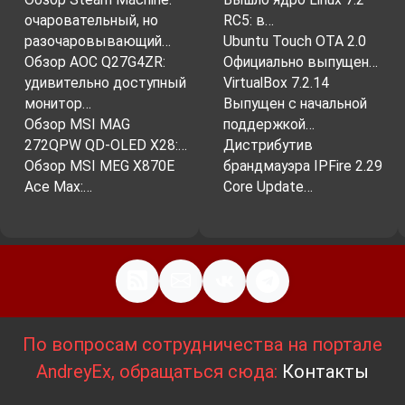
очаровательный, но
RC5: в…
разочаровывающий…
Ubuntu Touch OTA 2.0
Обзор AOC Q27G4ZR:
Официально выпущен…
удивительно доступный
VirtualBox 7.2.14
монитор…
Выпущен с начальной
Обзор MSI MAG
поддержкой…
272QPW QD-OLED X28:…
Дистрибутив
Обзор MSI MEG X870E
брандмауэра IPFire 2.29
Ace Max:…
Core Update…
По вопросам сотрудничества на портале
AndreyEx, обращаться сюда:
Контакты