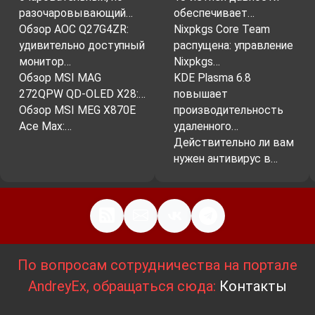
разочаровывающий…
обеспечивает…
Обзор AOC Q27G4ZR:
Nixpkgs Core Team
удивительно доступный
распущена: управление
монитор…
Nixpkgs…
Обзор MSI MAG
KDE Plasma 6.8
272QPW QD-OLED X28:…
повышает
Обзор MSI MEG X870E
производительность
Ace Max:…
удаленного…
Действительно ли вам
нужен антивирус в…
По вопросам сотрудничества на портале
AndreyEx, обращаться сюда:
Контакты