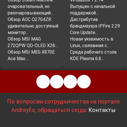
очаровательный, но
Выпущен с начальной
разочаровывающий…
поддержкой…
Обзор AOC Q27G4ZR:
Дистрибутив
удивительно доступный
брандмауэра IPFire 2.29
монитор…
Core Update…
Обзор MSI MAG
Новая уязвимость в
272QPW QD-OLED X28:…
Linux, связанная с…
Обзор MSI MEG X870E
Среда рабочего стола
Ace Max:…
KDE Plasma 6.8…
По вопросам сотрудничества на портале
AndreyEx, обращаться сюда:
Контакты