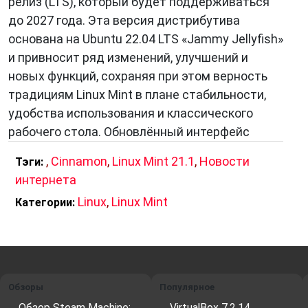
релиз (LTS), который будет поддерживаться
до 2027 года. Эта версия дистрибутива
основана на Ubuntu 22.04 LTS «Jammy Jellyfish»
и привносит ряд изменений, улучшений и
новых функций, сохраняя при этом верность
традициям Linux Mint в плане стабильности,
удобства использования и классического
рабочего стола. Обновлённый интерфейс
,
Cinnamon
,
Linux Mint 21.1
,
Новости
Тэги:
интернета
Linux
,
Linux Mint
Категории:
Обзоры
Популярное
Обзор Steam Machine:
VirtualBox 7.2.14