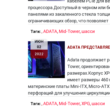
кабелем PCIe для в
процессора.Доступный в черном или бе
панелями из закаленного стекла толщи
ограничивающих обзор, что позволяет
,
ADATA
,
Mid-Tower
,
шасси
Тэги:
ИЮН
02
ADATA ПРЕДСТАВЛЯЕТ
2022
Adata продолжает ра
Tower, ориентирова
размерах.Корпус XPG
имеет размеры 460 м
материнские платы Mini-ITX, Micro-AT
перфораций для улучшения циркуляции
,
ADATA
,
Mid-Tower
,
XPG
,
шасси
Тэги: