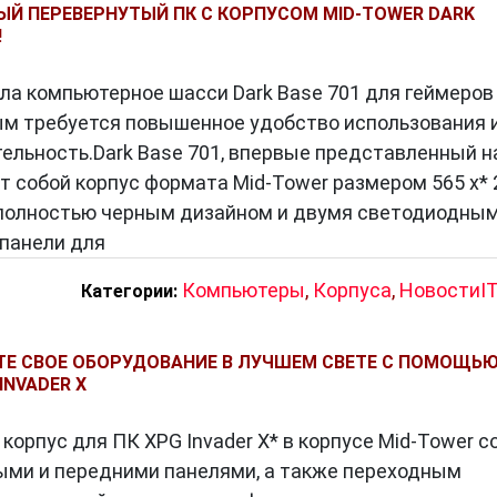
Й ПЕРЕВЕРНУТЫЙ ПК С КОРПУСОМ MID-TOWER DARK
!
ала компьютерное шасси Dark Base 701 для геймеров
ым требуется повышенное удобство использования 
ельность.Dark Base 701, впервые представленный н
т собой корпус формата Mid-Tower размером 565 x* 
 полностью черным дизайном и двумя светодиодны
панели для
Компьютеры
,
Корпуса
,
НовостиI
Категории:
Е СВОЕ ОБОРУДОВАНИЕ В ЛУЧШЕМ СВЕТЕ С ПОМОЩЬ
INVADER X
корпус для ПК XPG Invader X* в корпусе Mid-Tower с
ыми и передними панелями, а также переходным