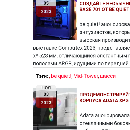
05
СОЗДАЙТЕ НЕОБЫЧНЫ
BASE 701 ОТ BE QUIET
2023
be quiet! анонсиров
энтузиастов, котор
высокая производит
выставке Computex 2023, представляе
x* 523 мм, отличающийся элегантным
полосами ARGB, идущими по передней 
,
be quiet!
,
Mid-Tower
,
шасси
Тэги:
НОЯ
03
ПРОДЕМОНСТРИРУЙТ
КОРПУСА ADATA XPG 
2023
Adata анонсировала 
стеклянными боков