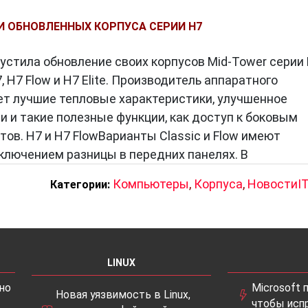
И ОБНОВЛЕННЫХ КОРПУСА СЕРИИ H7
стила обновление своих корпусов Mid-Tower серии
, H7 Flow и H7 Elite. Производитель аппаратного
т лучшие тепловые характеристики, улучшенное
и и такие полезные функции, как доступ к боковым
ов. H7 и H7 FlowВарианты Classic и Flow имеют
ключением разницы в передних панелях. В
Компьютеры
,
Корпуса
,
НовостиI
Категории:
LINUX
но
Microsoft 
Новая уязвимость в Linux,
чтобы исп