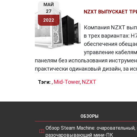
МАЙ
27
NZXT ВЫПУСКАЕТ ТР
2022
Компания NZXT выпу
в трех вариантах: H7
обеспечения обещае
управление кабелям
панелям без использования инструмент
практически одинаковый дизайн, за ис
,
Mid-Tower
,
NZXT
Тэги:
ОБЗОРЫ
Обзор Steam Machine: очаровательный, 
разочаровывающий мини-ПК