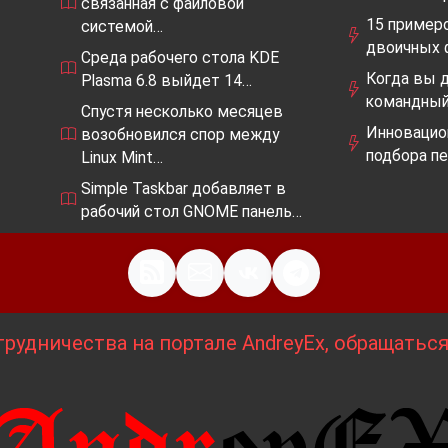
связанная с файловой
15 примеро
системой…
двоичных 
Среда рабочего стола KDE
Когда вы 
Plasma 6.8 выйдет 14…
командный
Спустя несколько месяцев
Инновацио
возобновился спор между
подбора п
Linux Mint…
Simple Taskbar добавляет в
рабочий стол GNOME панель…
рудничества на портале AndreyEx, обращатьс