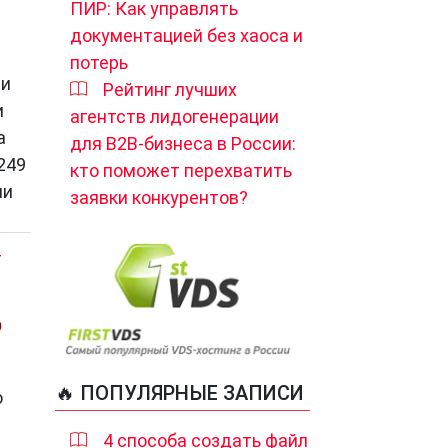
ПИР: Как управлять
документацией без хаоса и
потерь
 и
Рейтинг лучших
и
агентств лидогенерации
а
для B2B-бизнеса в России:
249
кто поможет перехватить
ми
заявки конкурентов?
T
Ю
🔥 ПОПУЛЯРНЫЕ ЗАПИСИ
о
4 способа создать файл