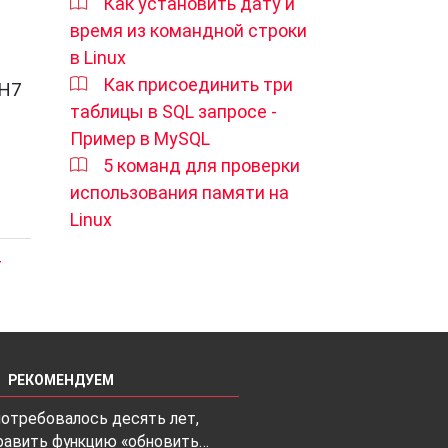
Как установить дату и
время из командной строки
в Linux
Как присоединить три
 H7
таблицы в SQL запросе -
Пример в MySQL
5 команд для проверки
использования памяти на
Linux
T
РЕКОМЕНДУЕМ
потребовалось десять лет,
равить функцию «обновить…