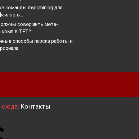
в команды mysqlbinlog для
файлов в…
должны совершить мета-
 комп в TFT?
нные способы поиска работы и
ерсонала
я сюда:
Контакты