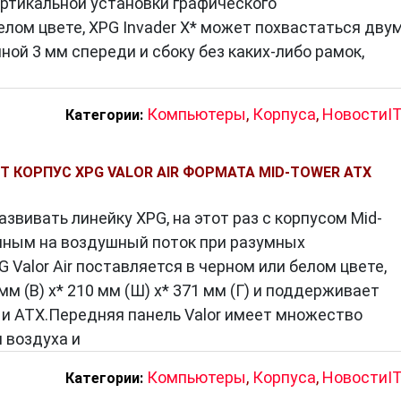
ертикальной установки графического
лом цвете, XPG Invader X* может похвастаться дву
ной 3 мм спереди и сбоку без каких-либо рамок,
Компьютеры
,
Корпуса
,
НовостиI
Категории:
 КОРПУС XPG VALOR AIR ФОРМАТА MID-TOWER ATX
звивать линейку XPG, на этот раз с корпусом Mid-
нным на воздушный поток при разумных
 Valor Air поставляется в черном или белом цвете,
м (В) x* 210 мм (Ш) x* 371 мм (Г) и поддерживает
X и ATX.Передняя панель Valor имеет множество
 воздуха и
Компьютеры
,
Корпуса
,
НовостиI
Категории: