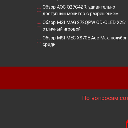
Обзор AOC Q27G4ZR: удивительно
доступный монитор с разрешением…
Обзор MSI MAG 272QPW QD-OLED X28:
отличный игровой…
Обзор MSI MEG X870E Ace Max: полубог
среди…
По вопросам сот