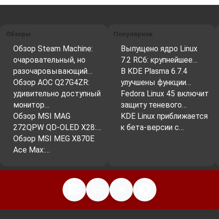
Обзоры
Популярное
Обзор Steam Machine:
Выпущено ядро Linux
очаровательный, но
7.2 RC6: крупнейшее…
разочаровывающий…
В KDE Plasma 6.7.4
Обзор AOC Q27G4ZR:
улучшены функции…
удивительно доступный
Fedora Linux 45 включит
монитор…
защиту теневого…
Обзор MSI MAG
KDE Linux приближается
272QPW QD-OLED X28:…
к бета-версии с…
Обзор MSI MEG X870E
Ace Max:…