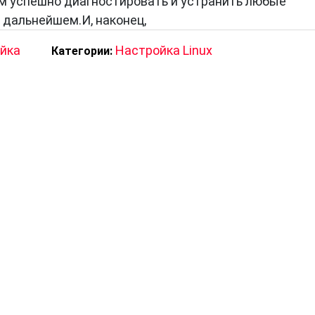
м успешно диагностировать и устранить любые
 дальнейшем.И, наконец,
йка
Настройка Linux
Категории: