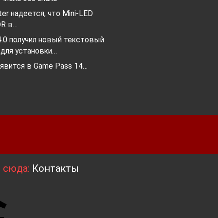
ter надеется, что Mini-LED
DR в…
l 4.0 получил новый текстовый
 для установки…
появится в Game Pass 14…
я сюда:
Контакты