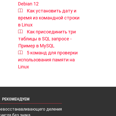
Debian 12
Как установить дату и
время из командной строки
в Linux
Как присоединить три
таблицы в SQL запросе -
Пример в MySQL
5 команд для проверки
использования памяти на
Linux
РЕКОМЕНДУЕМ
невосстанавливающего деления
 числа без знака