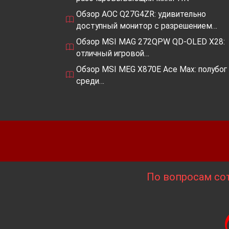
Обзор AOC Q27G4ZR: удивительно
доступный монитор с разрешением…
Обзор MSI MAG 272QPW QD-OLED X28:
отличный игровой…
Обзор MSI MEG X870E Ace Max: полубог
среди…
По вопросам сот