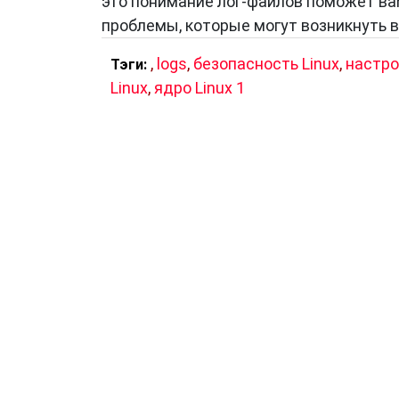
это понимание лог-файлов поможет ва
проблемы, которые могут возникнуть в
,
logs
,
безопасность Linux
,
настро
Тэги:
Linux
,
ядро Linux 1