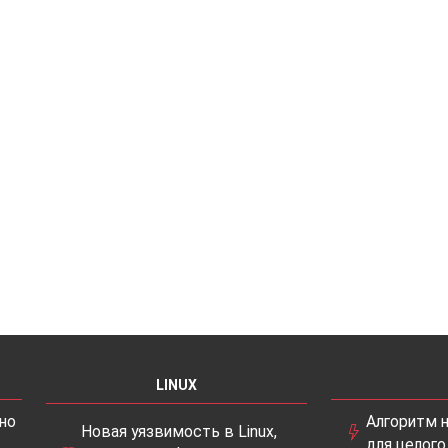
LINUX
но
Алгоритм 
Новая уязвимость в Linux,
для целого