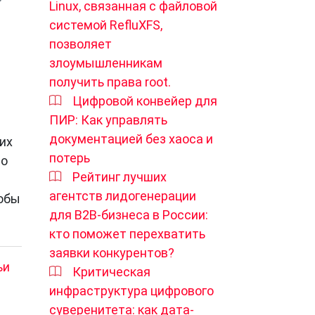
Linux, связанная с файловой
системой RefluXFS,
позволяет
злоумышленникам
получить права root.
Цифровой конвейер для
ПИР: Как управлять
документацией без хаоса и
их
потерь
то
Рейтинг лучших
агентств лидогенерации
тобы
для B2B-бизнеса в России:
кто поможет перехватить
заявки конкурентов?
ьи
Критическая
инфраструктура цифрового
суверенитета: как дата-