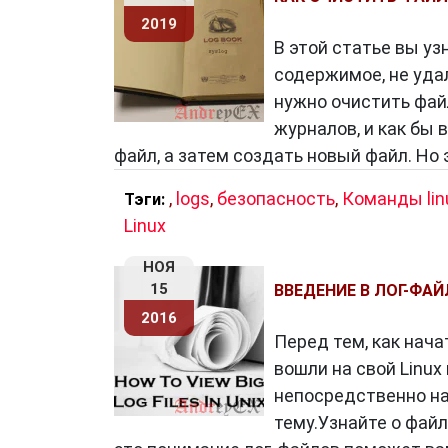
2019
В этой статье вы уз
содержимое, не уда
нужно очистить файл
журналов, и как бы
файл, а затем создать новый файл. Но 
,
logs
,
безопасность
,
Команды lin
Тэги:
Linux
НОЯ
15
ВВЕДЕНИЕ В ЛОГ-ФАЙ
2016
Перед тем, как нача
вошли на свой Linux
непосредственно на 
тему.Узнайте о файл