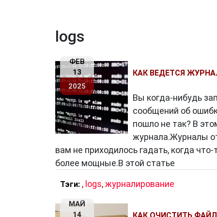
logs
ФЕВ
13
КАК ВЕДЕТСЯ ЖУРНА
2025
Вы когда-нибудь за
сообщений об ошибка
пошло не так? В эт
журнала.Журналы от
вам не приходилось гадать, когда что-то
более мощные.В этой статье
,
logs
,
журналирование
Тэги:
МАЙ
14
КАК ОЧИСТИТЬ ФАЙЛ