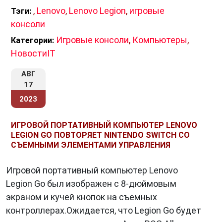
5. Программное обеспечение и
,
Lenovo
,
Lenovo Legion
,
игровые
Тэги:
поддержка
консоли
Компания Lenovo
также уделяет внимание
Игровые консоли
,
Компьютеры
,
Категории:
программному обеспечению и поддержке.
НовостиIT
Владельцы Lenovo Legion могут
АВГ
воспользоваться эксклюзивными
17
приложениями, такими как Lenovo Vantage,
2023
которые предоставляют доступ к настройкам
системы и обновлениям драйверов. Кроме
ИГРОВОЙ ПОРТАТИВНЫЙ КОМПЬЮТЕР LENOVO
того, компания предоставляет отличную
LEGION GO ПОВТОРЯЕТ NINTENDO SWITCH СО
техническую поддержку для своих продуктов.
СЪЕМНЫМИ ЭЛЕМЕНТАМИ УПРАВЛЕНИЯ
Игровой портативный компьютер Lenovo
Legion Go был изображен с 8-дюймовым
6. Разнообразие моделей
экраном и кучей кнопок на съемных
Lenovo Legion
предлагает разнообразие
контроллерах.Ожидается, что Legion Go будет
моделей, чтобы каждый геймер мог найти