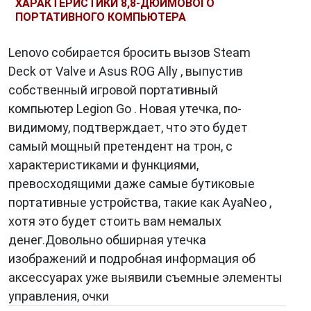
ХАРАКТЕРИСТИКИ 8,8-ДЮЙМОВОГО
видеокарты.
ПОРТАТИВНОГО КОМПЬЮТЕРА
Lenovo собирается бросить вызов Steam
4. Уникальные геймерские функции
Deck от Valve и Asus ROG Ally , выпустив
собственный игровой портативный
Lenovo Legion
также предлагает ряд
компьютер Legion Go . Новая утечка, по-
уникальных геймерских функций, которые
видимому, подтверждает, что это будет
делают игровой опыт более
самый мощный претендент на трон, с
удовлетворительным. Например, клавиатуры
характеристиками и функциями,
с подсветкой RGB, макросы на клавишах и
превосходящими даже самые бутиковые
специальные горячие клавиши для записи
портативные устройства, такие как AyaNeo ,
игровых моментов или активации различных
хотя это будет стоить вам немалых
режимов. Эти функции могут существенно
денег.Довольно обширная утечка
повысить производительность и
изображений и подробная информация об
удовольствие от игры.
аксессуарах уже выявили съемные элементы
управления, очки