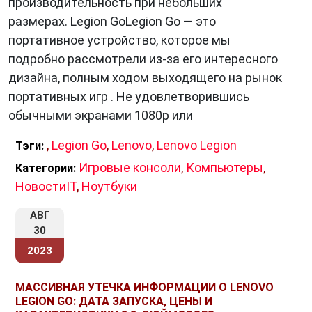
производительность при небольших
Кроме того, они изготавливаются из прочных
размерах. Legion GoLegion Go — это
материалов, что делает их надежными и
портативное устройство, которое мы
долговечными.
подробно рассмотрели из-за его интересного
дизайна, полным ходом выходящего на рынок
портативных игр . Не удовлетворившись
3. Революционная система охлаждения
обычными экранами 1080p или
Одной из самых больших проблем при
,
Legion Go
,
Lenovo
,
Lenovo Legion
Тэги:
длительном гейминге на ноутбуке или
Игровые консоли
,
Компьютеры
,
Категории:
компьютере является перегрев.
Lenovo Legion
НовостиIT
,
Ноутбуки
решает эту проблему с помощью своей
революционной системы охлаждения. Она
АВГ
включает в себя множество вентиляторов,
30
тепловых трубок и интеллектуальных
2023
алгоритмов управления температурой,
которые поддерживают оптимальные
МАССИВНАЯ УТЕЧКА ИНФОРМАЦИИ О LENOVO
LEGION GO: ДАТА ЗАПУСКА, ЦЕНЫ И
условия для работы процессора и