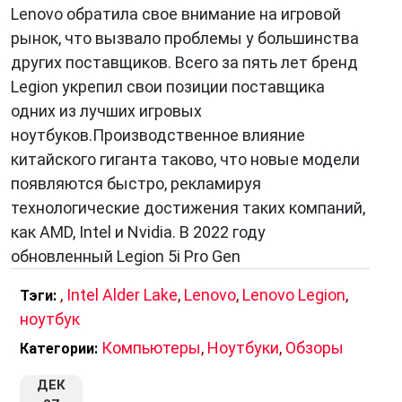
характеристикам, Lenovo Legion заслужено
Lenovo обратила свое внимание на игровой
пользуется популярностью среди геймеров и
рынок, что вызвало проблемы у большинства
представляет собой отличный выбор для тех,
других поставщиков. Всего за пять лет бренд
кто ищет надежное и мощное гейминговое
Legion укрепил свои позиции поставщика
устройство.
одних из лучших игровых
ноутбуков.Производственное влияние
китайского гиганта таково, что новые модели
появляются быстро, рекламируя
технологические достижения таких компаний,
как AMD, Intel и Nvidia. В 2022 году
обновленный Legion 5i Pro Gen
,
Intel Alder Lake
,
Lenovo
,
Lenovo Legion
,
Тэги:
ноутбук
Компьютеры
,
Ноутбуки
,
Обзоры
Категории:
ДЕК