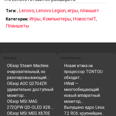
,
Lenovo
,
Lenovo Legion
,
игры
,
планшет
Тэги:
Игры
,
Компьютеры
,
НовостиIT
,
Категории:
Планшеты
Обзоры
Популярное
Обзор Steam Machine:
Новая атака на
очаровательный, но
процессор TONTOU
разочаровывающий…
обходит…
Обзор AOC Q27G4ZR:
HWall —
удивительно доступный
многообещающий
монитор…
новый аппаратный
Обзор MSI MAG
монитор,…
272QPW QD-OLED X28:…
Выпущено ядро Linux
Обзор MSI MEG X870E
7.2 RC6: крупнейшее…