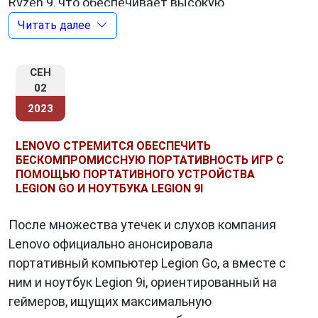
Ryzen 9, что обеспечивает высокую
производительность даже в самых
Читать далее
требовательных играх и приложениях.
Графические ускорители
NVIDIA GeForce RTX
СЕН
обеспечивают потрясающую графику и
02
поддерживают трассировку лучей для более
2023
реалистичных визуальных эффектов.
LENOVO СТРЕМИТСЯ ОБЕСПЕЧИТЬ
БЕСКОМПРОМИССНУЮ ПОРТАТИВНОСТЬ ИГР С
2. Инновационный дизайн и
ПОМОЩЬЮ ПОРТАТИВНОГО УСТРОЙСТВА
LEGION GO И НОУТБУКА LEGION 9I
высококачественные материалы
Lenovo Legion
также выделяется среди
После множества утечек и слухов компания
конкурентов своим инновационным дизайном
Lenovo официально анонсировала
и высококачественными материалами.
портативный компьютер Legion Go, а вместе с
Ноутбуки и компьютеры Legion имеют
ним и ноутбук Legion 9i, ориентированный на
современный и агрессивный дизайн, который
геймеров, ищущих максимальную
отлично сочетается с геймерской эстетикой.