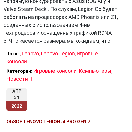
напрямую конкурировать с Asus ROG Ally и
именно тот ноутбук или компьютер, который
Valve Steam Deck . По слухам, Legion Go будет
соответствует его потребностям и бюджету.
работать на процессорах AMD Phoenix или Z1,
От более доступных моделей до
созданных с использованием 4-нм
высокопроизводительных монстров, в
техпроцесса и оснащенных графикой RDNA
линейке Legion есть что-то для всех.
3. Что касается размера, мы ожидаем, что
,
Lenovo
,
Lenovo Legion
,
игровые
Тэги:
Заключение
консоли
В итоге
Lenovo Legion
Игровые консоли
— это уникальная
,
Компьютеры
,
Категории:
линейка геймерских ноутбуков и компьютеров,
НовостиIT
которая сочетает в себе мощное аппаратное
АПР
обеспечение, инновационный дизайн,
21
эффективную систему охлаждения,
2022
уникальные геймерские функции,
качественное программное обеспечение и
ОБЗОР LENOVO LEGION 5I PRO GEN 7
разнообразие моделей. Благодаря этим