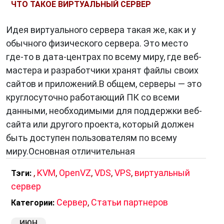
ЧТО ТАКОЕ ВИРТУАЛЬНЫЙ СЕРВЕР
пользователей, которые нуждаются в
виртуализации. Кроме того,
KVM
активно
Идея виртуального сервера такая же, как и у
развивается и поддерживается сообществом
обычного физического сервера. Это место
разработчиков, что обеспечивает его
где-то в дата-центрах по всему миру, где веб-
актуальность и надежность в долгосрочной
мастера и разработчики хранят файлы своих
перспективе.
сайтов и приложений.В общем, серверы — это
круглосуточно работающий ПК со всеми
данными, необходимыми для поддержки веб-
сайта или другого проекта, который должен
быть доступен пользователям по всему
миру.Основная отличительная
,
KVM
,
OpenVZ
,
VDS
,
VPS
,
виртуальный
Тэги:
сервер
Сервер
,
Статьи партнеров
Категории:
ИЮН