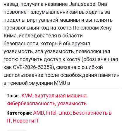
назад, получила название Januscape. Она
процессорами. Он позволяет создавать
позволяет злоумышленникам выходить за
виртуальные машины, называемые гостевыми
пределы виртуальной машины и выполнять
ОС, которые работают на хост-системе,
произвольный код на хосте.По словам Хёну
называемой хозяйской ОС. Гостевые ОС
Кима, исследователя в области
полностью изолированы друг от друга и от
безопасности, который обнаружил
хозяйской ОС.
уязвимость, эта уязвимость, позволяющая
Основные компоненты KVM включают:
гостю получить доступ к хосту (обозначенная
как CVE-2026-53359), связана с ошибкой
Hypervisor
: Это программа, которая
«использование после освобождения памяти»
управляет виртуальными машинами и
в теневой эмуляции MMU в
обеспечивает им доступ к физическим
ресурсам хост-системы. В KVM гипервизор
,
KVM
,
виртуальная машина
,
Тэги:
является частью ядра Linux.
кибербезопасность
,
уязвимость
QEMU
: QEMU (Quick Emulator) — это эмулятор,
AMD
,
Intel
,
Linux
,
Безопасность в
Категории:
который используется с KVM для эмуляции
IT
,
НовостиIT
аппаратных устройств в гостевых ОС. Он