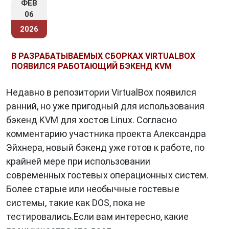
ФЕВ
обеспечивает взаимодействие между
06
гостевой ОС и физическими устройствами.
2026
libvirt
: Это библиотека и набор утилит для
управления виртуальными машинами. Она
В РАЗРАБАТЫВАЕМЫХ СБОРКАХ VIRTUALBOX
предоставляет простой и удобный
ПОЯВИЛСЯ РАБОТАЮЩИЙ БЭКЕНД KVM
интерфейс для создания, настройки и
управления виртуальными машинами на
Недавно в репозитории VirtualBox появился
базе KVM.
ранний, но уже пригодный для использования
бэкенд KVM для хостов Linux. Согласно
комментарию участника проекта Александра
Преимущества KVM
Эйхнера, новый бэкенд уже готов к работе, по
KVM
имеет множество преимуществ,
крайней мере при использовании
которые делают его популярным выбором
современных гостевых операционных систем.
для виртуализации:
Более старые или необычные гостевые
системы, такие как DOS, пока не
Высокая производительность
: KVM
тестировались.Если вам интересно, какие
использует аппаратную виртуализацию, что