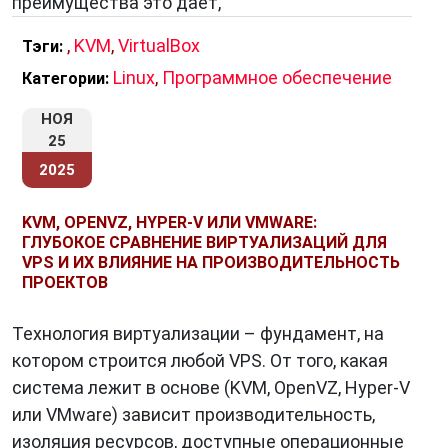
преимущества это дает,
позволяет виртуальным машинам получить
максимальную производительность и
,
KVM
,
VirtualBox
Тэги:
полный доступ к процессору хост-системы.
Linux
,
Программное обеспечение
Категории:
Изоляция
: Гостевые ОС полностью
НОЯ
изолированы друг от друга и от хозяйской
25
ОС, что обеспечивает безопасность и
2025
стабильность работы виртуальных машин.
Поддержка широкого спектра гостевых
KVM, OPENVZ, HYPER-V ИЛИ VMWARE:
ОС
: KVM поддерживает различные гостевые
ГЛУБОКОЕ СРАВНЕНИЕ ВИРТУАЛИЗАЦИЙ ДЛЯ
ОС, включая Linux, Windows, macOS и многие
VPS И ИХ ВЛИЯНИЕ НА ПРОИЗВОДИТЕЛЬНОСТЬ
ПРОЕКТОВ
другие.
Открытое программное обеспечение
: KVM
Технология виртуализации – фундамент, на
является частью ядра Linux и является
котором строится любой VPS. От того, какая
свободным и открытым программным
система лежит в основе (KVM, OpenVZ, Hyper-V
обеспечением. Это означает, что его можно
или VMware) зависит производительность,
использовать бесплатно и адаптировать под
изоляция ресурсов, доступные операционные
свои нужды.