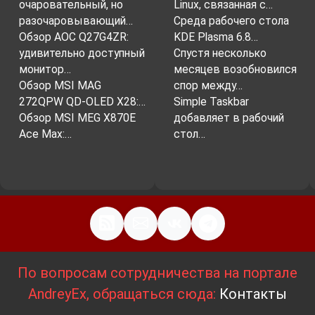
очаровательный, но
Linux, связанная с…
разочаровывающий…
Среда рабочего стола
Обзор AOC Q27G4ZR:
KDE Plasma 6.8…
удивительно доступный
Спустя несколько
монитор…
месяцев возобновился
Обзор MSI MAG
спор между…
272QPW QD-OLED X28:…
Simple Taskbar
Обзор MSI MEG X870E
добавляет в рабочий
Ace Max:…
стол…
По вопросам сотрудничества на портале
AndreyEx, обращаться сюда:
Контакты