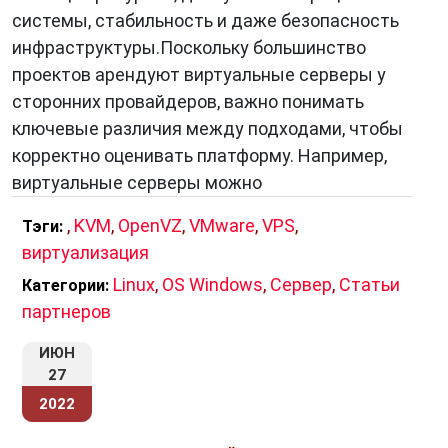
системы, стабильность и даже безопасность
Масштабируемость
: KVM может быть
инфраструктуры.Поскольку большинство
использован на серверах с различными
проектов арендуют виртуальные серверы у
аппаратными характеристиками и подходит
сторонних провайдеров, важно понимать
как для небольших предприятий, так и для
ключевые различия между подходами, чтобы
крупных дата-центров.
корректно оценивать платформу. Например,
виртуальные серверы можно
Заключение
,
KVM
,
OpenVZ
,
VMware
,
VPS
,
Тэги:
KVM
— это мощная и гибкая технология
виртуализация
виртуализации, которая предоставляет
Linux
,
OS Windows
,
Сервер
,
Статьи
Категории:
высокую производительность и изоляцию для
партнеров
ваших виртуальных машин. Он является
открытым программным обеспечением и
ИЮН
27
подходит для широкого спектра задач, что
делает его привлекательным выбором для
2022
организаций и индивидуальных