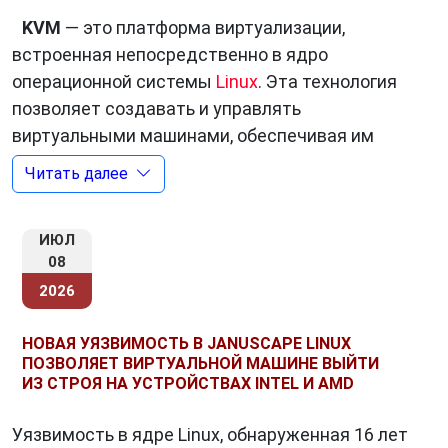
KVM
— это платформа виртуализации,
встроенная непосредственно в ядро
операционной системы
Linux
. Эта технология
позволяет создавать и управлять
виртуальными машинами, обеспечивая им
доступ к ресурсам хост-системы, таким как
Читать далее
процессор, память и устройства ввода-
вывода. KVM использует аппаратную
ИЮЛ
виртуализацию, когда это возможно, чтобы
08
достичь максимальной производительности
2026
виртуальных машин.
НОВАЯ УЯЗВИМОСТЬ В JANUSCAPE LINUX
ПОЗВОЛЯЕТ ВИРТУАЛЬНОЙ МАШИНЕ ВЫЙТИ
Как работает KVM?
ИЗ СТРОЯ НА УСТРОЙСТВАХ INTEL И AMD
KVM
основан на расширениях виртуализации,
Уязвимость в ядре Linux, обнаруженная 16 лет
которые предоставляются современными