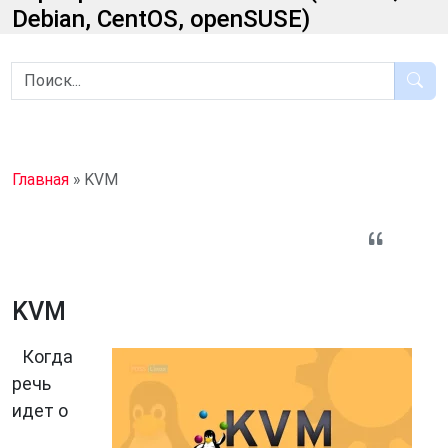
Debian, CentOS, openSUSE)
Главная
»
KVM
KVM
Когда
речь
идет о