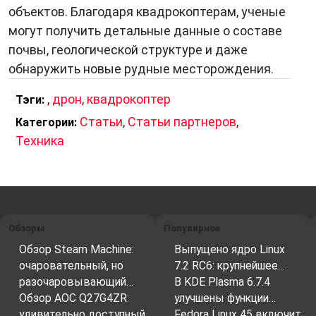
объектов. Благодаря квадрокоптерам, ученые
могут получить детальные данные о составе
почвы, геологической структуре и даже
обнаружить новые рудные месторождения.
,
дрон
,
квадрокоптер
Тэги:
Статьи
,
Статьи партнеров
,
Категории:
Техника
Обзоры
Популярное
Обзор Steam Machine:
Выпущено ядро Linux
очаровательный, но
7.2 RC6: крупнейшее…
разочаровывающий…
В KDE Plasma 6.7.4
Обзор AOC Q27G4ZR:
улучшены функции…
удивительно доступный
Fedora Linux 45 включит