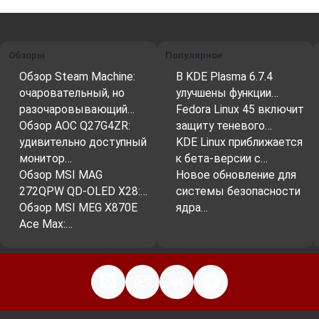
Обзоры
Популярное
Обзор Steam Machine:
В KDE Plasma 6.7.4
очаровательный, но
улучшены функции…
разочаровывающий…
Fedora Linux 45 включит
Обзор AOC Q27G4ZR:
защиту теневого…
удивительно доступный
KDE Linux приближается
монитор…
к бета-версии с…
Обзор MSI MAG
Новое обновление для
272QPW QD-OLED X28:…
системы безопасности
Обзор MSI MEG X870E
ядра…
Ace Max:…