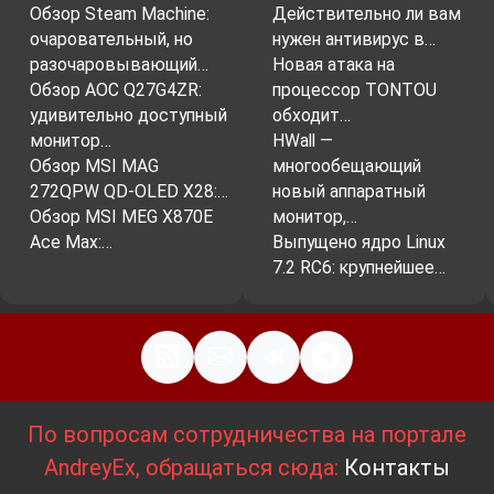
Обзор Steam Machine:
Действительно ли вам
очаровательный, но
нужен антивирус в…
разочаровывающий…
Новая атака на
Обзор AOC Q27G4ZR:
процессор TONTOU
удивительно доступный
обходит…
монитор…
HWall —
Обзор MSI MAG
многообещающий
272QPW QD-OLED X28:…
новый аппаратный
Обзор MSI MEG X870E
монитор,…
Ace Max:…
Выпущено ядро Linux
7.2 RC6: крупнейшее…
По вопросам сотрудничества на портале
AndreyEx, обращаться сюда:
Контакты